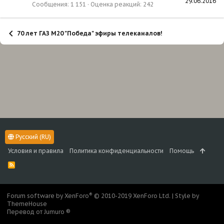
29.06.2016
Сообщения
1 151
Оценка реакций
242
70 лет ГАЗ М20 "Победа" эфиры телеканалов!
Русский (RU)
Условия и правила
Политика конфиденциальности
Помощь
R
S
S
®
Forum software by XenForo
© 2010-2019 XenForo Ltd.
|
Style by
ThemeHouse
Перевод от Jumuro ®