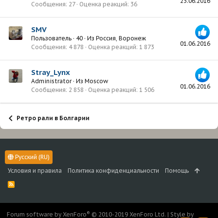
23.06.2016
Сообщения
27
Оценка реакций
36
SMV
Пользователь
·
40
·
Из
Россия, Воронеж
01.06.2016
Сообщения
4 878
Оценка реакций
1 873
Stray_Lynx
Administrator
·
Из
Moscow
01.06.2016
Сообщения
2 858
Оценка реакций
1 506
Ретро рали в Болгарии
Русский (RU)
Условия и правила
Политика конфиденциальности
Помощь
R
S
S
®
Forum software by XenForo
© 2010-2019 XenForo Ltd.
|
Style by