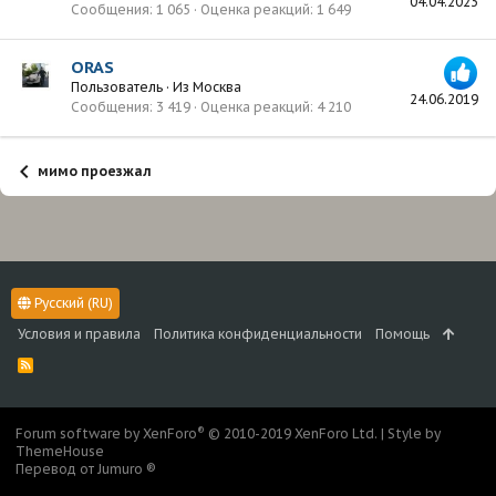
04.04.2023
Сообщения
1 065
Оценка реакций
1 649
ORAS
Пользователь
·
Из
Москва
24.06.2019
Сообщения
3 419
Оценка реакций
4 210
мимо проезжал
Русский (RU)
Условия и правила
Политика конфиденциальности
Помощь
R
S
S
®
Forum software by XenForo
© 2010-2019 XenForo Ltd.
|
Style by
ThemeHouse
Перевод от Jumuro ®