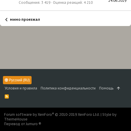
24.06.2019
Сообщения
3 419
Оценка реакций
4 210
мимо проезжал
Русский (RU)
Условия и правила
Политика конфиденциальности
Помощь
R
S
S
®
Forum software by XenForo
© 2010-2019 XenForo Ltd.
|
Style by
ThemeHouse
Перевод от Jumuro ®