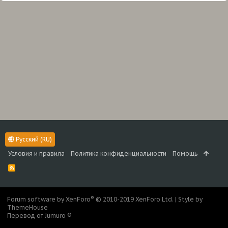
Русский (RU)
Условия и правила
Политика конфиденциальности
Помощь
R
S
S
®
Forum software by XenForo
© 2010-2019 XenForo Ltd.
|
Style by
ThemeHouse
Перевод от Jumuro ®