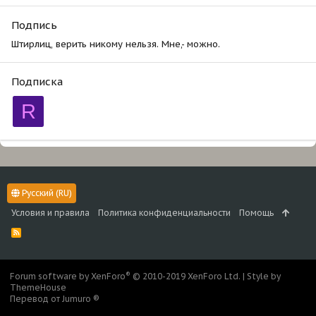
Подпись
Штирлиц, верить никому нельзя. Мне,- можно.
Подписка
R
Русский (RU)
Условия и правила
Политика конфиденциальности
Помощь
R
S
S
®
Forum software by XenForo
© 2010-2019 XenForo Ltd.
|
Style by
ThemeHouse
Перевод от Jumuro ®