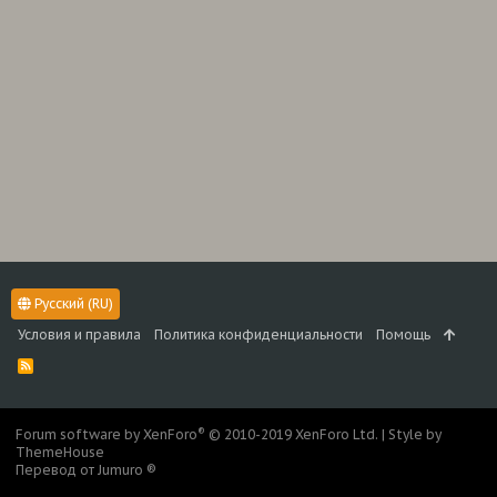
Русский (RU)
Условия и правила
Политика конфиденциальности
Помощь
R
S
S
®
Forum software by XenForo
© 2010-2019 XenForo Ltd.
|
Style by
ThemeHouse
Перевод от Jumuro ®