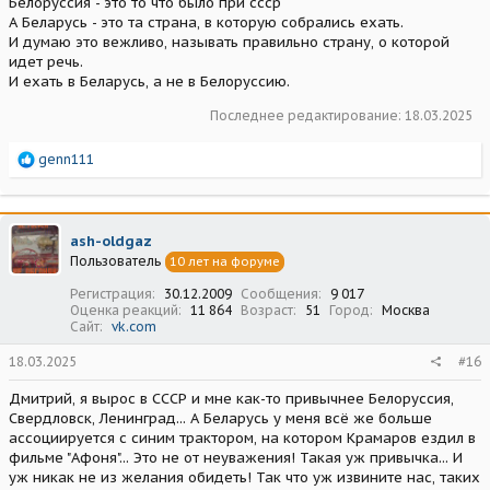
Белоруссия - это то что было при ссср
А Беларусь - это та страна, в которую собрались ехать.
И думаю это вежливо, называть правильно страну, о которой
идет речь.
И ехать в Беларусь, а не в Белоруссию.
Последнее редактирование:
18.03.2025
Р
genn111
е
а
к
ц
ash-oldgaz
и
Пользователь
10 лет на форуме
и
:
Регистрация
30.12.2009
Сообщения
9 017
Оценка реакций
11 864
Возраст
51
Город
Москва
Сайт
vk.com
18.03.2025
#16
Дмитрий, я вырос в СССР и мне как-то привычнее Белоруссия,
Свердловск, Ленинград... А Беларусь у меня всё же больше
ассоциируется с синим трактором, на котором Крамаров ездил в
фильме "Афоня"... Это не от неуважения! Такая уж привычка... И
уж никак не из желания обидеть! Так что уж извините нас, таких