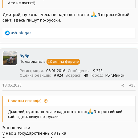
А то не пустят!)
Дмитрий, ну хоть здесь не надо вот это вот
Это российский
сайт, здесь пишут по-русски.
Р
ash-oldgaz
е
а
к
ц
Зубр
и
Пользователь
10 лет на форуме
и
:
Регистрация
06.01.2016
Сообщения
9 228
Оценка реакций
9 924
Возраст
48
Город
РБ,г.Минск
18.03.2025
#15
Новотны сказал(а):
Дмитрий, ну хоть здесь не надо вот это вот
Это российский
сайт, здесь пишут по-русски.
Это по русски
у нас 2 государственных языка