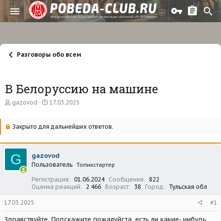
Разговоры обо всем
В Белоруссию на машине
А
Д
gazovod
17.03.2025
в
а
т
т
о
а
Закрыто для дальнейших ответов.
р
н
т
а
е
ч
G
gazovod
м
а
Пользователь
ы
л
Топикстартер
а
Регистрация
01.06.2024
Сообщения
822
Оценка реакций
2 466
Возраст
38
Город
Тульская обл
17.03.2025
#1
Здравствуйте. Подскажите пожалуйста, есть ли какие- нибудь