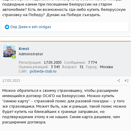
подводные камни при посещении Белоруссии на старом
автомобиле? Есть ли возможность где-либо купить белорусскую
страховку на Победу? Думаю на Победе съездить.
Р
Олд Джек
и
ash-oldgaz
е
а
к
ц
Krest
и
Administrator
и
:
Регистрация
17.05.2005
Сообщения
7 774
Оценка реакций
3 345
Возраст
51
Город
Москва
Сайт
pobeda-club.ru
17.03.2025
#2
Можно обратиться к своему страховщику, чтобы расширили
имеющийся договор ОСАГО на Белоруссию. Можно купить
"синюю карту" -- страховой полис для разовой поездки -- у того
же страховщика. Может быть, как и раньше, такой полис можно
будет купить на ближайших к границе заправках, но
подтверждения этому я не нашел. Синяя карта дешевле, чем
расширение договора.