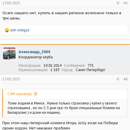
17.03.2025
#5
Осаго нашего нет, купить в нашем регионе возможно только в
три цены.
Р
ash-oldgaz
е
а
к
ц
Александр_2003
и
Координатор клуба
и
:
Регистрация
10.01.2014
Сообщения
771
Оценка реакций
1 183
Город
Санкт-Петербург
17.03.2025
#6
СЭМ сказал(а):
Тоже ездили в Минск . Нужна только страховка ( купил у своего
страховщика , но он 2-3 дня где-то брал специальные бланки на
Беларусию ) и доки на машину .
При этом наш питерский коллега Игорь Jolly ехал на Победе
своим ходом. Нет никаких проблем