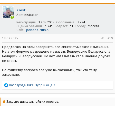
к
ц
Krest
и
Administrator
и
:
Регистрация
17.05.2005
Сообщения
7 774
Оценка реакций
3 345
Возраст
51
Город
Москва
Сайт
pobeda-club.ru
18.03.2025
#19
Предлагаю на этом завершить все лингвистические изыскания.
На этом форуме разрешено называть Белоруссию Беларусью, а
Беларусь - Белоруссией. Но вот навязывать свое мнение другим
не стоит.
По существу вопроса все уже высказались, так что тему
закрываю.
Р
Паппаруда
,
Pika
,
Зубр
и еще 3
е
а
к
ц
Закрыто для дальнейших ответов.
и
и
: