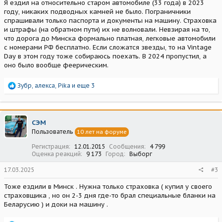
Я ездил на относительно старом автомобиле (33 года) в 2023
году, никаких подводных камней не было. Пограничники
спрашивали только паспорта и документы на машину. Страховка
и штрафы (на обратном пути) их не волновали. Невзирая на то,
что дорога до Минска формально платная, легковые автомобили
с номерами РФ бесплатно. Если сложатся звезды, то на Vintage
Day в этом году тоже собираюсь поехать. В 2024 пропустил, а
оно было вообще феерическим.
Р
Зубр
,
алекса
,
Pika
и еще 3
е
а
к
ц
СЭМ
и
Пользователь
10 лет на форуме
и
:
Регистрация
12.01.2015
Сообщения
4 799
Оценка реакций
9 173
Город
Выборг
17.03.2025
#3
Тоже ездили в Минск . Нужна только страховка ( купил у своего
страховщика , но он 2-3 дня где-то брал специальные бланки на
Беларусию ) и доки на машину .