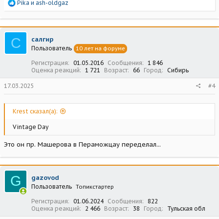
Р
Pika
и
ash-oldgaz
е
а
к
ц
С
салгир
и
Пользователь
10 лет на форуме
и
:
Регистрация
01.05.2016
Сообщения
1 846
Оценка реакций
1 721
Возраст
66
Город
Сибирь
17.03.2025
#4
Krest сказал(а):
Vintage Day
Это он пр. Машерова в Пераможцау переделал...
G
gazovod
Пользователь
Топикстартер
Регистрация
01.06.2024
Сообщения
822
Оценка реакций
2 466
Возраст
38
Город
Тульская обл