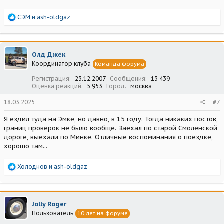
Р
СЭМ
и
ash-oldgaz
е
а
к
ц
Олд Джек
и
Координатор клуба
Команда форума
и
:
Регистрация
23.12.2007
Сообщения
13 439
Оценка реакций
5 953
Город
москва
18.03.2025
#7
Я ездил туда на Эмке, но давно, в 15 году. Тогда никаких постов,
границ проверок не было вообще. Заехал по старой Смоленской
дороге, выехали по Минке. Отличные воспоминания о поездке,
хорошо там...
Р
Холоднов
и
ash-oldgaz
е
а
к
ц
Jolly Roger
и
Пользователь
10 лет на форуме
и
: