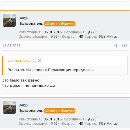
е
а
к
ц
Зубр
и
Пользователь
10 лет на форуме
и
:
Регистрация
06.01.2016
Сообщения
9 228
Оценка реакций
9 924
Возраст
48
Город
РБ,г.Минск
18.03.2025
#11
салгир сказал(а):
Это он пр. Машерова в Пераможцау переделал...
Это было так давно…
Что даже я не помню когда
Зубр
Пользователь
10 лет на форуме
Регистрация
06.01.2016
Сообщения
9 228
Оценка реакций
9 924
Возраст
48
Город
РБ,г.Минск