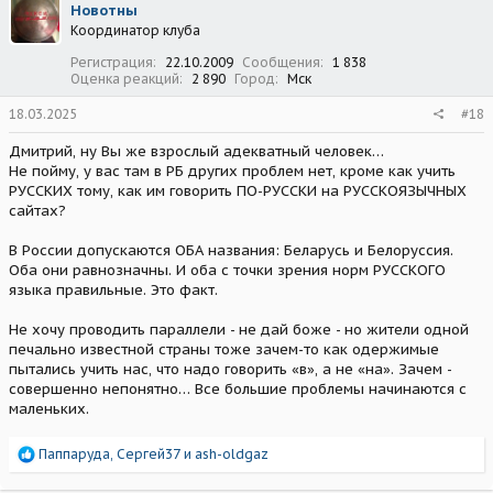
Новотны
и
Координатор клуба
и
:
Регистрация
22.10.2009
Сообщения
1 838
Оценка реакций
2 890
Город
Мск
18.03.2025
#18
Дмитрий, ну Вы же взрослый адекватный человек…
Не пойму, у вас там в РБ других проблем нет, кроме как учить
РУССКИХ тому, как им говорить ПО-РУССКИ на РУССКОЯЗЫЧНЫХ
сайтах?
В России допускаются ОБА названия: Беларусь и Белоруссия.
Оба они равнозначны. И оба с точки зрения норм РУССКОГО
языка правильные. Это факт.
Не хочу проводить параллели - не дай боже - но жители одной
печально известной страны тоже зачем-то как одержимые
пытались учить нас, что надо говорить «в», а не «на». Зачем -
совершенно непонятно… Все большие проблемы начинаются с
маленьких.
Р
Паппаруда
,
Сергей37
и
ash-oldgaz
е
а