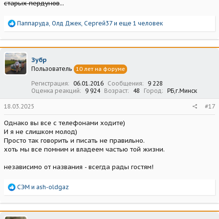
старых пердунов
...
Р
Паппаруда
,
Олд Джек
,
Сергей37
и еще 1 человек
е
а
к
ц
Зубр
и
Пользователь
10 лет на форуме
и
:
Регистрация
06.01.2016
Сообщения
9 228
Оценка реакций
9 924
Возраст
48
Город
РБ,г.Минск
18.03.2025
#17
Однако вы все с телефонами ходите)
И я не слишком молод)
Просто так говорить и писать не правильно.
хоть мы все помним и владеем частью той жизни.
независимо от названия - всегда рады гостям!
Р
СЭМ
и
ash-oldgaz
е
а
к
ц