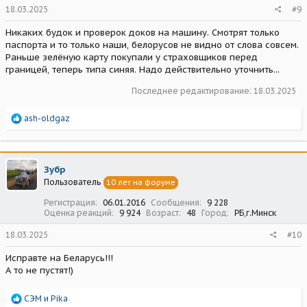
18.03.2025
#9
Никаких будок и проверок доков на машину. Смотрят только
паспорта и то только наши, белорусов не видно от слова совсем.
Раньше зелёную карту покупали у страховщиков перед
границей, теперь типа синяя. Надо действительно уточнить...
Последнее редактирование:
18.03.2025
Р
ash-oldgaz
е
а
к
ц
Зубр
и
Пользователь
10 лет на форуме
и
:
Регистрация
06.01.2016
Сообщения
9 228
Оценка реакций
9 924
Возраст
48
Город
РБ,г.Минск
18.03.2025
#10
Исправте на Беларусь!!!
А то не пустят!)
Р
СЭМ
и
Pika