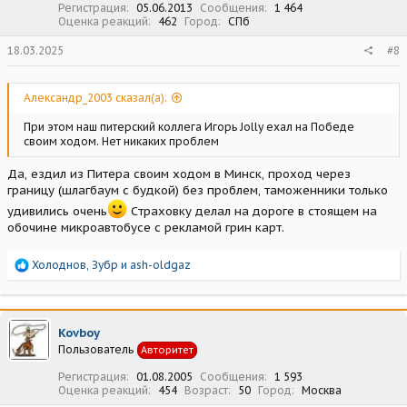
Регистрация
05.06.2013
Сообщения
1 464
Оценка реакций
462
Город
СПб
18.03.2025
#8
Александр_2003 сказал(а):
При этом наш питерский коллега Игорь Jolly ехал на Победе
своим ходом. Нет никаких проблем
Да, ездил из Питера своим ходом в Минск, проход через
границу (шлагбаум с будкой) без проблем, таможенники только
удивились очень
Cтраховку делал на дороге в стоящем на
обочине микроавтобусе с рекламой грин карт.
Р
Холоднов
,
Зубр
и
ash-oldgaz
е
а
к
ц
Kovboy
и
Пользователь
Авторитет
и
:
Регистрация
01.08.2005
Сообщения
1 593
Оценка реакций
454
Возраст
50
Город
Москва