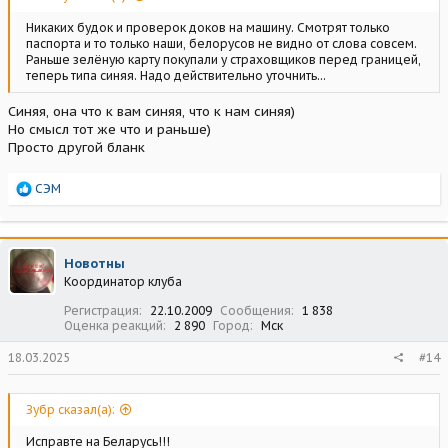
Никаких будок и проверок доков на машину. Смотрят только
паспорта и то только наши, белорусов не видно от слова совсем.
Раньше зелёную карту покупали у страховщиков перед границей,
теперь типа синяя. Надо действительно уточнить...
Синяя, она что к вам синяя, что к нам синяя)
Но смысл тот же что и раньше)
Просто другой бланк
Р
СЭМ
е
а
к
ц
Новотны
и
Координатор клуба
и
:
Регистрация
22.10.2009
Сообщения
1 838
Оценка реакций
2 890
Город
Мск
18.03.2025
#14
Зубр сказал(а):
Исправте на Беларусь!!!