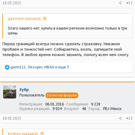
18.03.2025
#12
gazovod сказал(а):
Осаго нашего нет, купить в нашем регионе возможно только в три
цены.
Перед границей всегда можно сделать страховку. Никаких
проблем и тонкостей нет. Собираетесь ехать, запишите мой
телефон. В любое время можно звонить, помогу всем чем смогу.
Р
genn111
,
Oksiqen
,
ИВАН
и еще 3
е
а
к
ц
Зубр
и
Пользователь
10 лет на форуме
и
:
Регистрация
06.01.2016
Сообщения
9 228
Оценка реакций
9 924
Возраст
48
Город
РБ,г.Минск
18.03.2025
#13
Kovboy сказал(а):