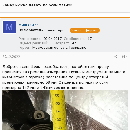
Замер нужно делать по осям планок.
М
мишкин78
Пользователь
Топикстартер
5 лет на форуме
Регистрация
02.04.2017
Сообщения
17
Оценка реакций
5
Возраст
47
Город
Московская область, Голицыно
27.12.2022
#14
Доброго всем. Цель - разобраться , подойдет ли. прошу
прощения за средства измерения. Нужный инструмент за много
километров в гараже(. расстояние по центру отверстий
крепежных примерно 58 мм. От центра ролика по осям
примерно 132 мм и 145мм соответственно.