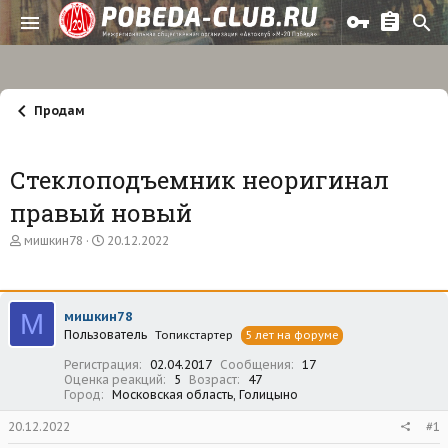
Продам
Стеклоподъемник неоригинал
правый новый
А
Д
мишкин78
20.12.2022
в
а
т
т
о
а
р
н
М
мишкин78
т
а
Пользователь
е
ч
Топикстартер
5 лет на форуме
м
а
Регистрация
02.04.2017
Сообщения
17
ы
л
Оценка реакций
5
Возраст
47
а
Город
Московская область, Голицыно
20.12.2022
#1