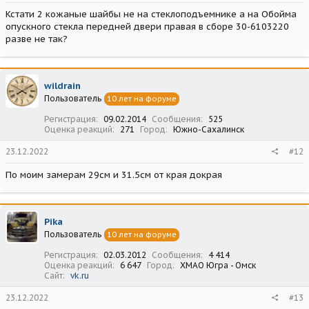
Кстати 2 кожаные шайбы не на стеклоподъемнике а на Обойма
опускного стекла передней двери правая в сборе 30-6103220
разве не так?
wildrain
Пользователь
10 лет на форуме
Регистрация
09.02.2014
Сообщения
525
Оценка реакций
271
Город
Южно-Сахалинск
23.12.2022
#12
По моим замерам 29см и 31.5см от края докрая
Pika
Пользователь
10 лет на форуме
Регистрация
02.03.2012
Сообщения
4 414
Оценка реакций
6 647
Город
ХМАО Югра - Омск
Сайт
vk.ru
23.12.2022
#13