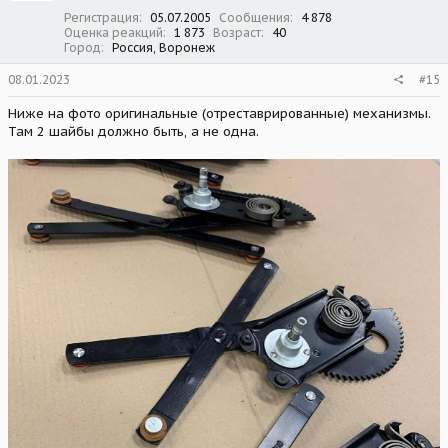
:
Регистрация
05.07.2005
Сообщения
4 878
Оценка реакций
1 873
Возраст
40
Город
Россия, Воронеж
08.01.2023
#15
Ниже на фото оригинальные (отреставрированные) механизмы.
Там 2 шайбы должно быть, а не одна.