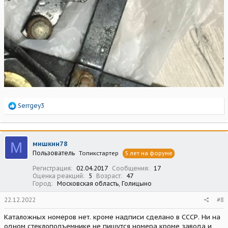
Р
Serrgey3
е
а
к
ц
М
мишкин78
и
Пользователь
Топикстартер
5 лет на форуме
и
:
Регистрация
02.04.2017
Сообщения
17
Оценка реакций
5
Возраст
47
Город
Московская область, Голицыно
22.12.2022
#8
Каталожных номеров нет. кроме надписи сделано в СССР. Ни на
одном стеклоподъемнике не пишутся номера кроме завода и