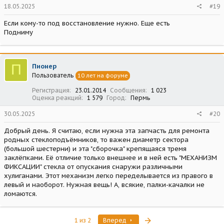
18.05.2025
#19
Если кому-то под восстановление нужно. Еще есть
Подниму
П
Пионер
Пользователь
10 лет на форуме
Регистрация
23.01.2014
Сообщения
1 023
Оценка реакций
1 579
Город
Пермь
30.05.2025
#20
Добрый день. Я считаю, если нужна эта запчасть для ремонта
родных стеклоподъёмников, то важен диаметр сектора
(большой шестерни) и эта "сборочка" крепящаяся тремя
заклёпками. Её отличие только внешнее и в ней есть "МЕХАНИЗМ
ФИКСАЦИИ" стекла от опускания снаружи различными
хулиганами. Этот механизм легко переделывается из правого в
левый и наоборот. Нужная вещь! А, всякие, палки-качалки не
ломаются.
Последняя
1 из 2
Вперед