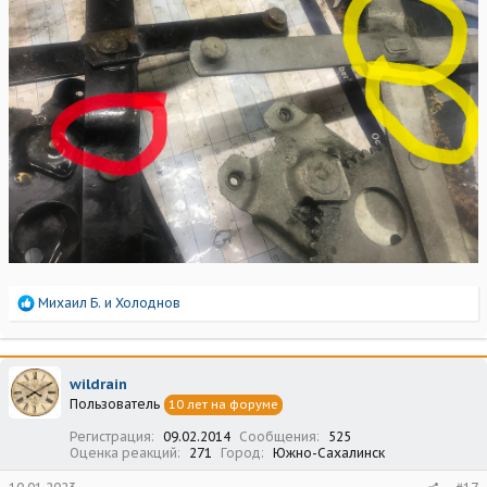
Р
Михаил Б.
и
Холоднов
е
а
к
ц
wildrain
и
Пользователь
10 лет на форуме
и
:
Регистрация
09.02.2014
Сообщения
525
Оценка реакций
271
Город
Южно-Сахалинск