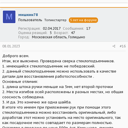
М
мишкин78
Пользователь
Топикстартер
5 лет на форуме
Регистрация
02.04.2017
Сообщения
17
Оценка реакций
5
Возраст
47
Город
Московская область, Голицыно
08.01.2023
#16
Доброго всем.
Итак, все выяснено. Проведена сверка стеклоподъемников.
1. имеющийся стеклоподъемник не победовский.
2. данный стеклоподъемник можно использовать в качестве
детали для восстановления работоспособности .
Основные отличия:
1. длина штока ручки меньше на 5мм, нет второй проточки
2. Места изгибов осей расположены в разных местах, но общая
соосность соблюдена.
3. И да. Это конечно же одна шайба.
В итоге что имеем при приложении рук при помощи этого
стеклоподъемника можно восстановить оригинальный, либо
доработав этот можно установить на место оригинального, так
как посадочное место совпадает по размерам полностью.
Оставляю в продаже по цене 500р /шт. Кому надо -пишите