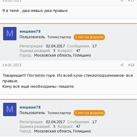
10.01.2023
#17
Я в теме , два левых два правых
М
мишкин78
Пользователь
Топикстартер
5 лет на форуме
Регистрация
02.04.2017
Сообщения
17
Оценка реакций
5
Возраст
47
Город
Московская область, Голицыно
14.01.2023
#18
Товарищи!!! Постигло горе. Из всей кучи стеклоподъемников- все
правые.
Кому всё ещё необходимы- пишите.
М
мишкин78
Пользователь
Топикстартер
5 лет на форуме
Регистрация
02.04.2017
Сообщения
17
Оценка реакций
5
Возраст
47
Город
Московская область, Голицыно