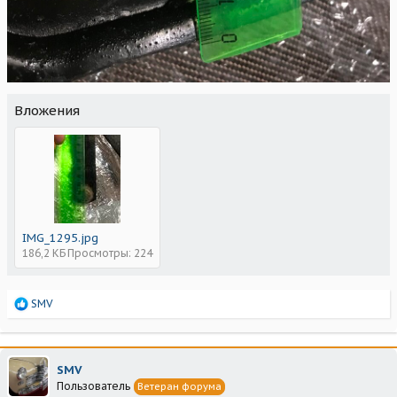
Вложения
IMG_1295.jpg
186,2 КБ
Просмотры: 224
Р
SMV
е
а
к
ц
SMV
и
Пользователь
Ветеран форума
и