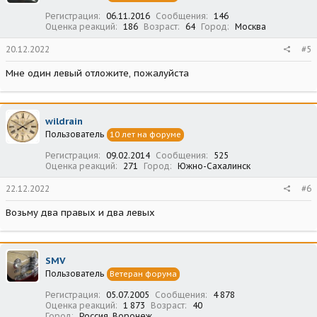
Регистрация
06.11.2016
Сообщения
146
Оценка реакций
186
Возраст
64
Город
Москва
20.12.2022
#5
Мне один левый отложите, пожалуйста
wildrain
Пользователь
10 лет на форуме
Регистрация
09.02.2014
Сообщения
525
Оценка реакций
271
Город
Южно-Сахалинск
22.12.2022
#6
Возьму два правых и два левых
SMV
Пользователь
Ветеран форума
Регистрация
05.07.2005
Сообщения
4 878
Оценка реакций
1 873
Возраст
40
Город
Россия, Воронеж