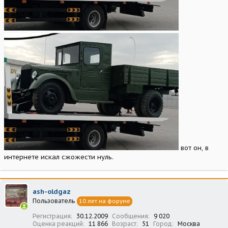
вот он, в
интернете искал сжожести нуль.
ash-oldgaz
Пользователь
10 лет на форуме
Регистрация
30.12.2009
Сообщения
9 020
Оценка реакций
11 866
Возраст
51
Город
Москва