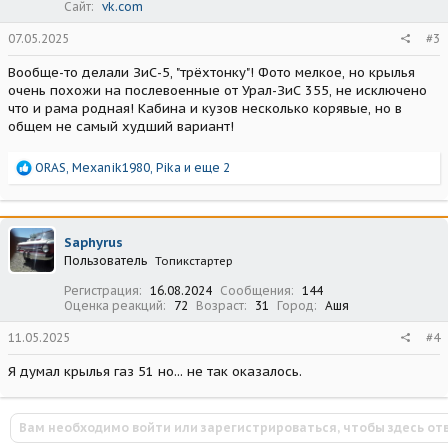
Сайт
vk.com
07.05.2025
#3
Вообще-то делали ЗиС-5, "трёхтонку"! Фото мелкое, но крылья
очень похожи на послевоенные от Урал-ЗиС 355, не исключено
что и рама родная! Кабина и кузов несколько корявые, но в
общем не самый худший вариант!
Р
ORAS
,
Mexanik1980
,
Pika
и еще 2
е
а
к
ц
Saphyrus
и
Пользователь
Топикстартер
и
:
Регистрация
16.08.2024
Сообщения
144
Оценка реакций
72
Возраст
31
Город
Ашя
11.05.2025
#4
Я думал крылья газ 51 но... не так оказалось.
Вам необходимо войти или зарегистрироваться, чтобы здесь от