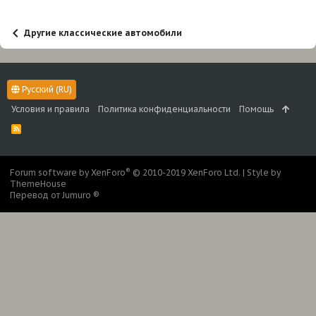
Другие классические автомобили
Русский (RU)
Условия и правила
Политика конфиденциальности
Помощь
R
S
S
®
Forum software by XenForo
© 2010-2019 XenForo Ltd.
|
Style by
ThemeHouse
Перевод от Jumuro ®