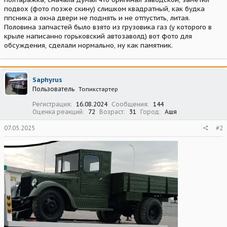
подвох (фото позже скину) слишком квадратный, как будка
ппсника а окна двери не поднять и не отпустить, литая.
Половина запчастей было взято из грузовика газ (у которого в
крыле написанно горьковский автозаволд) вот фото для
обсуждения, сделали нормально, ну как памятник.
Saphyrus
Пользователь
Топикстартер
Регистрация
16.08.2024
Сообщения
144
Оценка реакций
72
Возраст
31
Город
Ашя
07.05.2025
#2