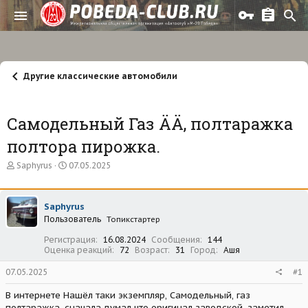
Другие классические автомобили
Самодельный Газ ÄÄ, полтаражка
полтора пирожка.
А
Д
Saphyrus
07.05.2025
в
а
т
т
о
а
Saphyrus
р
н
Пользователь
т
а
Топикстартер
е
ч
Регистрация
16.08.2024
Сообщения
144
м
а
Оценка реакций
72
Возраст
31
Город
Ашя
ы
л
а
07.05.2025
#1
В интернете Нашёл таки экземпляр, Самодельный, газ
полтаражка, сначала думал что оригинал заводской, заметил