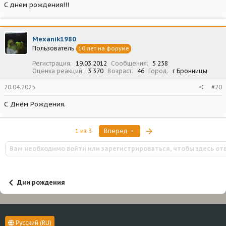
С днем рождения!!!
Mexanik1980
Пользователь
10 лет на форуме
Регистрация
19.03.2012
Сообщения
5 258
Оценка реакций
3 370
Возраст
46
Город
г Бронницы
20.04.2025
#20
С Днём Рождения.
Последняя
1 из 3
Вперед
Вам необходимо войти или зарегистрироваться, чтобы здесь от
Дни рождения
Русский (RU)