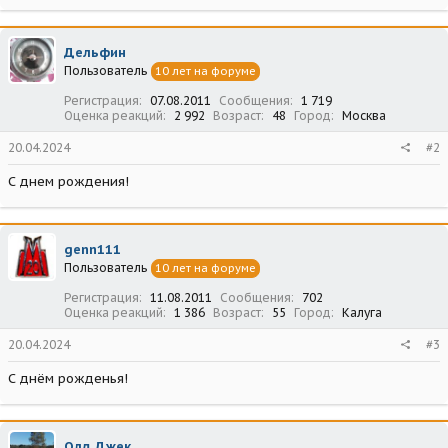
Дельфин
Пользователь
10 лет на форуме
Регистрация
07.08.2011
Сообщения
1 719
Оценка реакций
2 992
Возраст
48
Город
Москва
20.04.2024
#2
С днем рождения!
genn111
Пользователь
10 лет на форуме
Регистрация
11.08.2011
Сообщения
702
Оценка реакций
1 386
Возраст
55
Город
Калуга
20.04.2024
#3
С днём рожденья!
Олд Джек