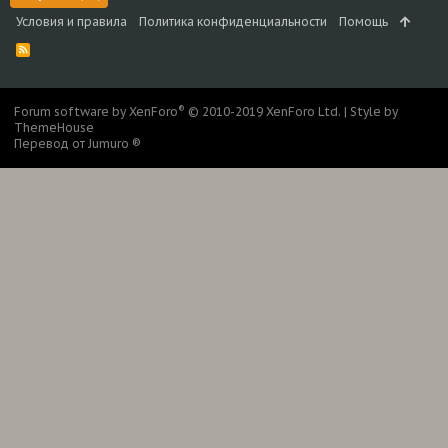
Условия и правила
Политика конфиденциальности
Помощь
R
S
S
®
Forum software by XenForo
© 2010-2019 XenForo Ltd.
|
Style by
ThemeHouse
Перевод от Jumuro ®