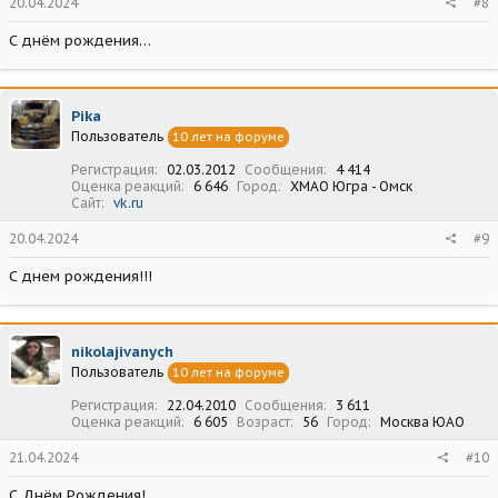
20.04.2024
#8
С днём рождения…
Pika
Пользователь
10 лет на форуме
Регистрация
02.03.2012
Сообщения
4 414
Оценка реакций
6 646
Город
ХМАО Югра - Омск
Сайт
vk.ru
20.04.2024
#9
С днем рождения!!!
nikolajivanych
Пользователь
10 лет на форуме
Регистрация
22.04.2010
Сообщения
3 611
Оценка реакций
6 605
Возраст
56
Город
Москва ЮАО
21.04.2024
#10
С Днём Рождения!