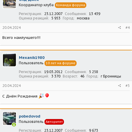
Координатор клуба
Команда форума
Регистрация
23.12.2007
Сообщения
13 439
Оценка реакций
5 953
Город
москва
20.04.2024
#4
Всего наилучшего!!!
Mexanik1980
Пользователь
10 лет на форуме
Регистрация
19.03.2012
Сообщения
5 258
Оценка реакций
3 370
Возраст
46
Город
г Бронницы
20.04.2024
#5
С Днём Рождения
pobedovod
Пользователь
Авторитет
Регистрация
23.12.2007
Сообщения
9 673