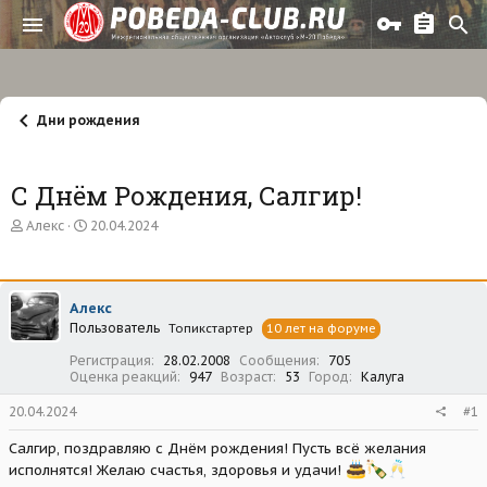
Дни рождения
С Днём Рождения, Салгир!
А
Д
Алекс
20.04.2024
в
а
т
т
о
а
р
н
Алекс
т
а
Пользователь
е
ч
Топикстартер
10 лет на форуме
м
а
Регистрация
28.02.2008
Сообщения
705
ы
л
Оценка реакций
947
Возраст
53
Город
Калуга
а
20.04.2024
#1
Салгир, поздравляю с Днём рождения! Пусть всё желания
исполнятся! Желаю счастья, здоровья и удачи!