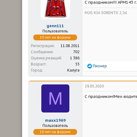
и
С праздником!!! АРМ143 г
:
М20; KIA SORENTO 2,5d
genn111
Пользователь
10 лет на форуме
Регистрация
11.08.2011
Сообщения
702
Оценка реакций
1 386
Возраст
55
Р
Пионер
Город
Калуга
е
а
к
ц
29.05.2020
и
M
и
С праздником!Мех-водител
:
maxx1969
Пользователь
10 лет на форуме