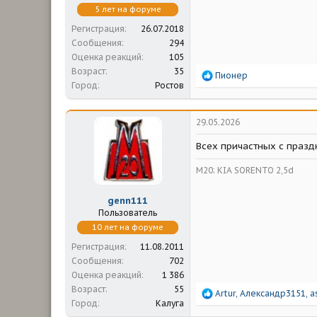
5 лет на форуме
Регистрация
26.07.2018
Сообщения
294
Оценка реакций
105
Возраст
35
Р
Пионер
Город
Ростов
е
а
к
ц
29.05.2026
и
и
Всех причастных с праздн
:
М20; KIA SORENTO 2,5d
genn111
Пользователь
10 лет на форуме
Регистрация
11.08.2011
Сообщения
702
Оценка реакций
1 386
Возраст
55
Р
Artur
,
Александр3151
,
a
Город
Калуга
е
а