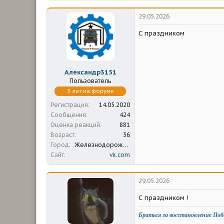
к
ц
29.05.2026
и
и
С праздником
:
Александр3151
Пользователь
5 лет на форуме
Регистрация
14.05.2020
Сообщения
424
Оценка реакций
881
Возраст
36
Город
Железнодорожный Московская область
Сайт
vk.com
29.05.2026
С праздником !
Браться за восстановление Поб