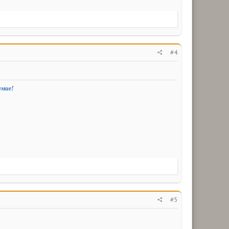
#4
умие!
#5