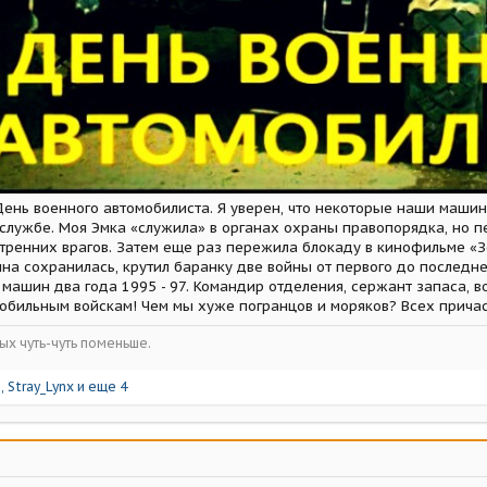
День военного автомобилиста. Я уверен, что некоторые наши маши
 службе. Моя Эмка «служила» в органах охраны правопорядка, но 
нутренних врагов. Затем еще раз пережила блокаду в кинофильме «
а сохранилась, крутил баранку две войны от первого до последне
машин два года 1995 - 97. Командир отделения, сержант запаса, 
мобильным войскам! Чем мы хуже погранцов и моряков? Всех причас
ых чуть-чуть поменьше.
р
,
Stray_Lynx
и еще 4