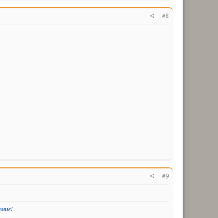
#8
#9
умие!