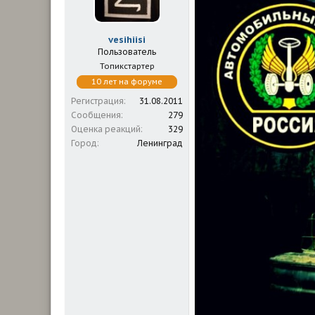
м
а
ы
л
а
vesihiisi
Пользователь
Топикстартер
10 лет на форуме
Регистрация
31.08.2011
Сообщения
279
Оценка реакций
329
Город
Ленинград