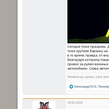
Сегодня тоже праздник. 
тоже крутили баранку на
в то время, правда, от в
благодаря которому машин
провел за рулем военных 
автомобиля». Слава авто
Умников до хрена, а вот умн
Р
Александр3151
,
Пионе
е
а
к
ц
29.05.2020
и