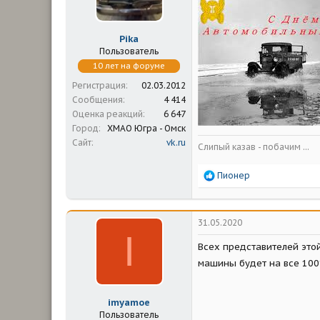
Pika
Пользователь
10 лет на форуме
Регистрация
02.03.2012
Сообщения
4 414
Оценка реакций
6 647
Город
ХМАО Югра - Омск
Сайт
vk.ru
Слипый казав - побачим ...
Р
Пионер
е
а
к
ц
31.05.2020
и
I
и
Всех представителей этой
:
машины будет на все 100
imyamoe
Пользователь