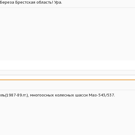
.Береза Брестская область! Ура.
ь(1987-89.гг.), многоосных колесных шасси Маз-543/537.