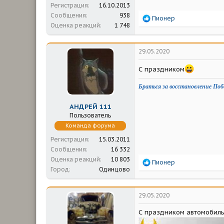
Регистрация
16.10.2013
Сообщения
938
Р
Пионер
Оценка реакций
1 748
е
а
к
ц
29.05.2020
и
и
С праздником
:
Браться за восстановление Поб
АНДРЕЙ 111
Пользователь
Команда форума
Регистрация
15.03.2011
Сообщения
16 332
Оценка реакций
10 803
Р
Пионер
Город
Одинцово
е
а
к
ц
29.05.2020
и
и
С праздником автомобиль
: