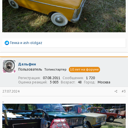
Р
Генка
и
ash-oldgaz
е
а
к
ц
Дельфин
и
Пользователь
Топикстартер
10 лет на форуме
и
:
Регистрация
07.08.2011
Сообщения
1 720
Оценка реакций
3 003
Возраст
48
Город
Москва
27.07.2024
#3
..