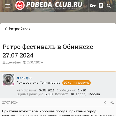
Ретро-Стиль
Ретро фестиваль в Обнинске
27.07.2024
А
Д
Дельфин
27.07.2024
в
а
т
т
о
а
Дельфин
р
н
Пользователь
т
а
Топикстартер
10 лет на форуме
е
ч
Регистрация
07.08.2011
Сообщения
1 720
м
а
Оценка реакций
3 003
Возраст
48
Город
Москва
ы
л
а
27.07.2024
#1
Приятная атмосфера, хорошая погода, приятный город.
Розыгрыш ценных призов, среди которых Москвич 2140. В целом