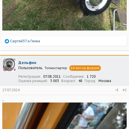
Р
Сергей37
и
Генка
е
а
к
ц
Дельфин
и
Пользователь
Топикстартер
10 лет на форуме
и
:
Регистрация
07.08.2011
Сообщения
1 720
Оценка реакций
3 003
Возраст
48
Город
Москва
27.07.2024
#2
..