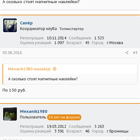
А сколько стоят магнитные наклейки?
Сапёр
Координатор клуба
Топикстартер
Регистрация
10.11.2014
Сообщения
1 325
Оценка реакций
1 097
Возраст
45
Город
г.Москва
03.08.2016
#3
Mexanik1980 сказал(а):
А сколько стоят магнитные наклейки?
По 150 руб.
Mexanik1980
Пользователь
10 лет на форуме
Регистрация
19.03.2012
Сообщения
5 263
Оценка реакций
3 391
Возраст
46
Город
г Бронницы