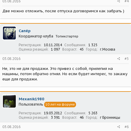
03.08.2016
#4
Две можно отложить, после отпуска договоримся как забрать )
Сапёр
Координатор клуба
Топикстартер
Регистрация
10.11.2014
Сообщения
1 325
Оценка реакций
1 097
Возраст
45
Город
г.Москва
03.08.2016
#5
Не, это не для продажи. Это привез с собой, прилепил на
машины, потом обратно отнял. Но если будет интерес, то закажу
еще для продажи.
Mexanik1980
Пользователь
10 лет на форуме
Регистрация
19.03.2012
Сообщения
5 263
Оценка реакций
3 391
Возраст
46
Город
г Бронницы
03.08.2016
#6