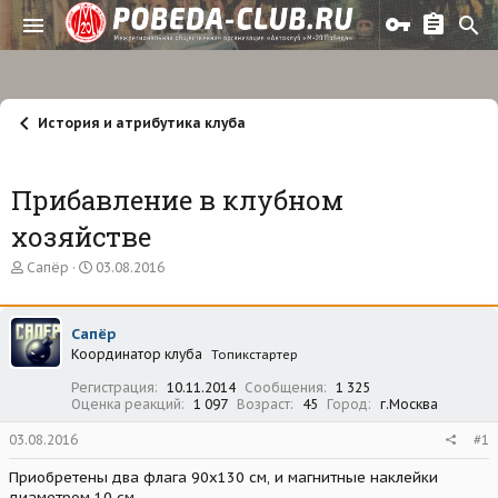
История и атрибутика клуба
Прибавление в клубном
хозяйстве
А
Д
Сапёр
03.08.2016
в
а
т
т
о
а
Сапёр
р
н
Координатор клуба
т
а
Топикстартер
е
ч
Регистрация
10.11.2014
Сообщения
1 325
м
а
Оценка реакций
1 097
Возраст
45
Город
г.Москва
ы
л
а
03.08.2016
#1
Приобретены два флага 90х130 см, и магнитные наклейки
диаметром 10 см.