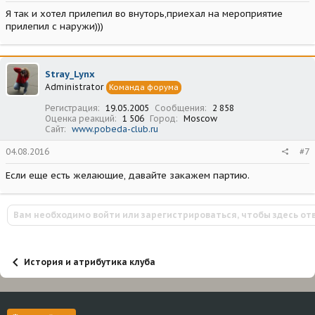
Я так и хотел прилепил во внуторь,приехал на мероприятие
прилепил с наружи)))
Stray_Lynx
Administrator
Команда форума
Регистрация
19.05.2005
Сообщения
2 858
Оценка реакций
1 506
Город
Moscow
Сайт
www.pobeda-club.ru
04.08.2016
#7
Если еще есть желающие, давайте закажем партию.
Вам необходимо войти или зарегистрироваться, чтобы здесь от
История и атрибутика клуба