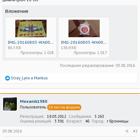
Вложения
IMG-20160803-WA0002.jpg
IMG-20160803-WA0001.jpg
86,5 КБ
136,9 КБ
Просмотры: 1 028
Просмотры: 1 017
Последнее редактирование:
03.08.2016
Р
Stray_Lynx
и
Mankus
е
а
к
ц
Mexanik1980
и
Пользователь
10 лет на форуме
и
:
Регистрация
19.03.2012
Сообщения
5 263
Оценка реакций
3 391
Возраст
46
Город
г Бронницы
03.08.2016
#2