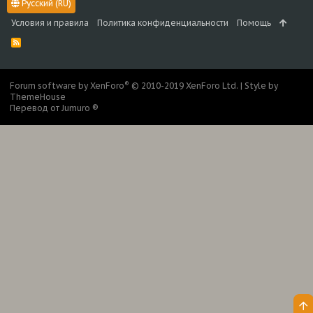
Русский (RU)
Условия и правила
Политика конфиденциальности
Помощь
R
S
S
®
Forum software by XenForo
© 2010-2019 XenForo Ltd.
|
Style by
ThemeHouse
Перевод от Jumuro ®