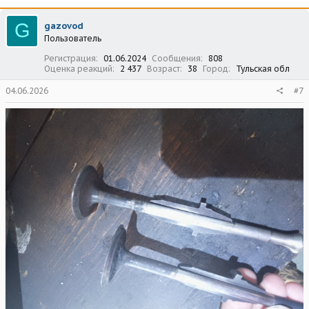
к
ц
G
gazovod
и
Пользователь
и
:
Регистрация
01.06.2024
Сообщения
808
Оценка реакций
2 437
Возраст
38
Город
Тульская обл
04.06.2026
#7