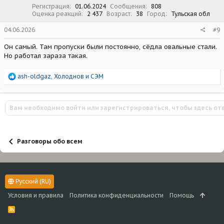
:
Регистрация
01.06.2024
Сообщения
808
Оценка реакций
2 437
Возраст
38
Город
Тульская обл
04.06.2026
#9
Он самый. Там пропуски были постоянно, сёдла овальные стали.
Но работал зараза такая.
Р
ash-oldgaz
,
Холоднов
и
СЭМ
е
а
к
Вам необходимо войти или зарегистрироваться, чтобы здесь от
ц
и
и
:
Разговоры обо всем
Русский (RU)
Условия и правила
Политика конфиденциальности
Помощь
R
S
S