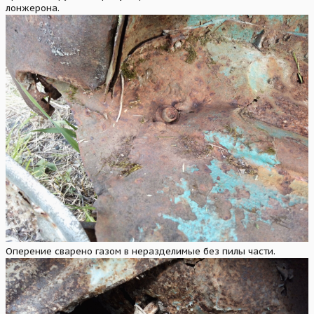
лонжерона.
Оперение сварено газом в неразделимые без пилы части.