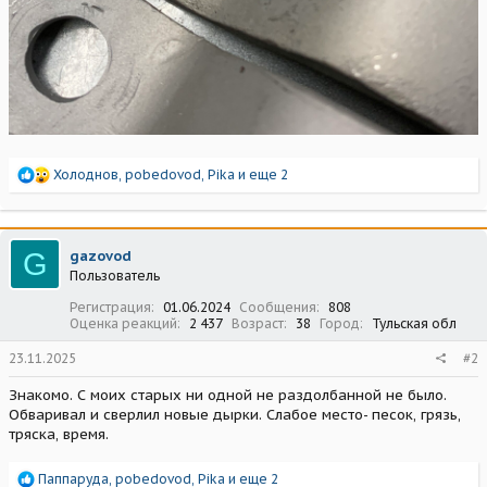
Р
Холоднов
,
pobedovod
,
Pika
и еще 2
е
а
к
ц
G
gazovod
и
Пользователь
и
:
Регистрация
01.06.2024
Сообщения
808
Оценка реакций
2 437
Возраст
38
Город
Тульская обл
23.11.2025
#2
Знакомо. С моих старых ни одной не раздолбанной не было.
Обваривал и сверлил новые дырки. Слабое место- песок, грязь,
тряска, время.
Р
Паппаруда
,
pobedovod
,
Pika
и еще 2