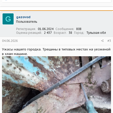
е
а
к
ц
G
gazovod
и
Пользователь
и
:
Регистрация
01.06.2024
Сообщения
808
Оценка реакций
2 437
Возраст
38
Город
Тульская обл
04.06.2026
#3
Ужасы нашего городка. Трещины в типовых местах на уезженой
в хлам машине.