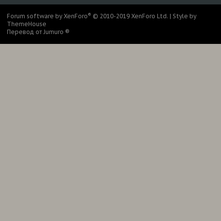
®
Forum software by XenForo
© 2010-2019 XenForo Ltd.
|
Style by
ThemeHouse
Перевод от Jumuro ®