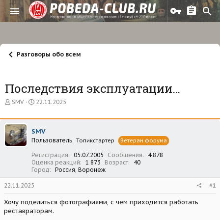
Разговоры обо всем
Последствия эксплуатации…
А
Д
SMV
22.11.2025
в
а
т
т
о
а
SMV
р
н
Пользователь
т
а
Топикстартер
Ветеран форума
е
ч
Регистрация
05.07.2005
Сообщения
4 878
м
а
Оценка реакций
1 873
Возраст
40
ы
л
Город
Россия, Воронеж
а
22.11.2025
#1
Хочу поделиться фотографиями, с чем приходится работать
реставраторам.