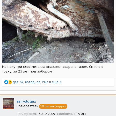
На полу три слоя металла внахлест сварено газом. Сгнило в
труху, за 25 лет под забором.
Р
gaz-67
,
Холоднов
,
Pika
и еще 2
е
а
к
ц
ash-oldgaz
и
Пользователь
10 лет на форуме
и
:
Регистрация
30.12.2009
Сообщения
9 011