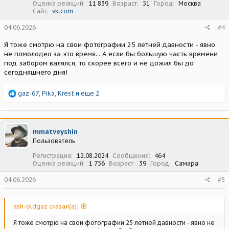
Оценка реакций
11 839
Возраст
51
Город
Москва
Сайт
vk.com
04.06.2026
#4
Я тоже смотрю на свои фотографии 25 летней давности - явно
не помолодел за это время... А если бы большую часть времени
под забором валялся, то скорее всего и не дожил бы до
сегодняшнего дня!
Р
gaz-67
,
Pika
,
Krest
и еще 2
е
а
к
ц
mmatveyshin
и
Пользователь
и
:
Регистрация
12.08.2024
Сообщения
464
Оценка реакций
1 756
Возраст
39
Город
Самара
04.06.2026
#5
ash-oldgaz сказал(а):
Я тоже смотрю на свои фотографии 25 летней давности - явно не