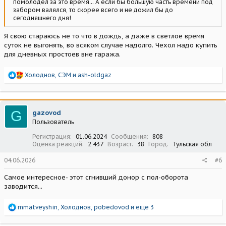
помолодел за это время... А если бы большую часть времени под
забором валялся, то скорее всего и не дожил бы до
сегодняшнего дня!
Я свою стараюсь не то что в дождь, а даже в светлое время
суток не выгонять, во всяком случае надолго. Чехол надо купить
для дневных простоев вне гаража.
Р
Холоднов
,
СЭМ
и
ash-oldgaz
е
а
к
ц
G
gazovod
и
Пользователь
и
:
Регистрация
01.06.2024
Сообщения
808
Оценка реакций
2 437
Возраст
38
Город
Тульская обл
04.06.2026
#6
Самое интересное- этот сгнивший донор с пол-оборота
заводится...
Р
mmatveyshin
,
Холоднов
,
pobedovod
и еще 3
е
а