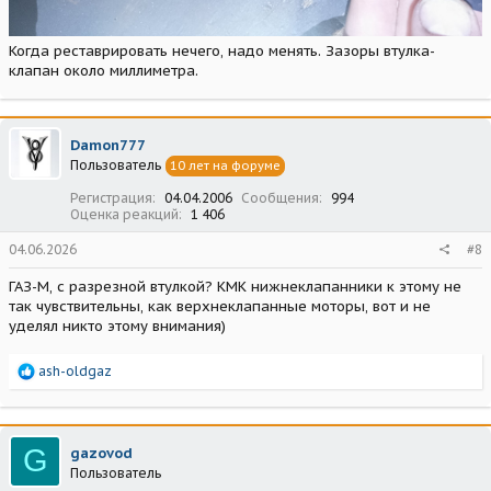
Когда реставрировать нечего, надо менять. Зазоры втулка-
клапан около миллиметра.
Damon777
Пользователь
10 лет на форуме
Регистрация
04.04.2006
Сообщения
994
Оценка реакций
1 406
04.06.2026
#8
ГАЗ-М, с разрезной втулкой? КМК нижнеклапанники к этому не
так чувствительны, как верхнеклапанные моторы, вот и не
уделял никто этому внимания)
Р
ash-oldgaz
е
а
к
ц
G
gazovod
и
Пользователь
и