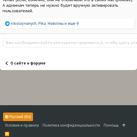
А админам теперь не нужно будет вручную активировать
пользователей.
Р
nikolajivanych
,
Pika
,
Новотны
и еще 9
е
а
к
Вам необходимо войти или зарегистрироваться, чтобы здесь от
ц
и
и
:
О сайте и форуме
Русский (RU)
Условия и правила
Политика конфиденциальности
Помощь
R