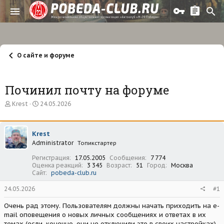
О сайте и форуме
Починил почту на форуме
А
Д
Krest
24.05.2026
в
а
т
т
о
а
Krest
р
н
Administrator
т
а
Топикстартер
е
ч
Регистрация
17.05.2005
Сообщения
7 774
м
а
Оценка реакций
3 345
Возраст
51
Город
Москва
ы
л
Сайт
pobeda-club.ru
а
24.05.2026
#1
Очень рад этому. Пользователям должны начать приходить на e-
mail оповещения о новых личных сообщениях и ответах в их
темах (если, конечно, они не отключили это в своих настройках).