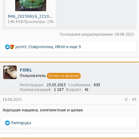
IMG_20250616_221030_730.jpg
146,4 КБ
Просмотры: 236
Последнее редактирование:
09.08.2025
Р
juristt
,
Ставрополец
,
ИВАН
и еще 9
е
а
к
ц
FIDEL
и
Пользователь
10 лет на форуме
и
:
Регистрация
23.05.2013
Сообщения
893
Оценка реакций
1 187
Возраст
41
16.06.2025
#3
Хорошая машина, комплектная и целая.
Р
Паппаруда
е
а
к