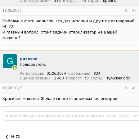
Оценка реакций
356
Возраст
46
Город
Брянск
18.06.2025
#7
Побольше фото нюансов, это для истории и других реставраций
М- 72.
И главный вопрос, стоит задний стабилизатор на Вашей
машине?
G
gazovod
Пользователь
Регистрация
01.06.2024
Сообщения
824
Оценка реакций
2 480
Возраст
38
Город
Тульская обл
18.06.2025
#8
Красивая машина. Желаю много счастливых километров!
Вам необходимо войти или зарегистрироваться, чтобы здесь от
М-72