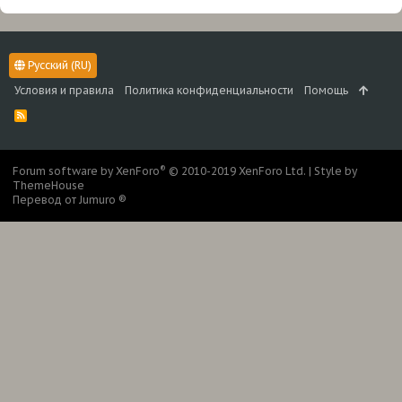
Русский (RU)
Условия и правила
Политика конфиденциальности
Помощь
R
S
S
®
Forum software by XenForo
© 2010-2019 XenForo Ltd.
|
Style by
ThemeHouse
Перевод от Jumuro ®