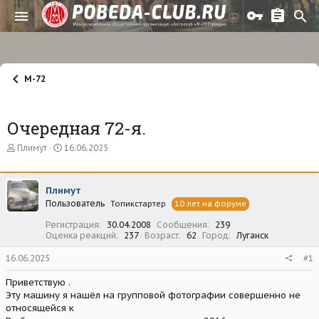
М-72
Очередная 72-я.
А
Д
Плимут
16.06.2025
в
а
т
т
о
а
Плимут
р
н
Пользователь
т
а
Топикстартер
10 лет на форуме
е
ч
Регистрация
30.04.2008
Сообщения
239
м
а
Оценка реакций
237
Возраст
62
Город
Луганск
ы
л
а
16.06.2025
#1
Приветствую .
Эту машину я нашёл на групповой фотографии совершенно не
относящейся к