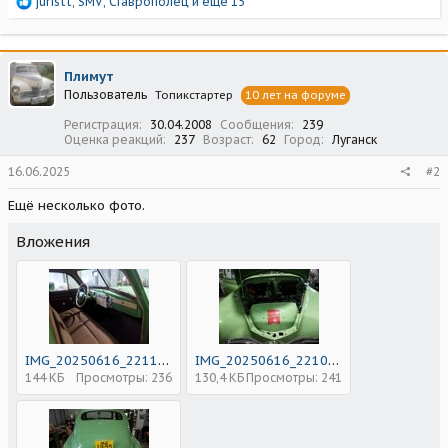
Р
juristt
,
SMV
,
Ставрополец
и еще 15
е
а
к
ц
Плимут
и
Пользователь
Топикстартер
10 лет на форуме
и
:
Регистрация
30.04.2008
Сообщения
239
Оценка реакций
237
Возраст
62
Город
Луганск
16.06.2025
#2
Ещё несколько фото.
Вложения
IMG_20250616_221127_903.jpg
IMG_20250616_221022_406.jpg
144 КБ
Просмотры: 236
130,4 КБ
Просмотры: 241