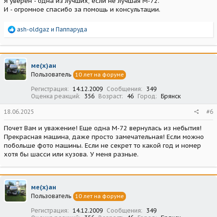
Я уверен - одна из лучших, если не лучшая М-72.
И - огромное спасибо за помощь и консультации.
Р
ash-oldgaz
и
Паппаруда
е
а
к
ц
ме(х)ан
и
Пользователь
10 лет на форуме
и
:
Регистрация
14.12.2009
Сообщения
349
Оценка реакций
356
Возраст
46
Город
Брянск
18.06.2025
#6
Почет Вам и уважение! Еще одна М-72 вернулась из небытия!
Прекрасная машина, даже просто замечательная! Если можно
побольше фото машины. Если не секрет то какой год и номер
хотя бы шасси или кузова. У меня разные.
ме(х)ан
Пользователь
10 лет на форуме
Регистрация
14.12.2009
Сообщения
349