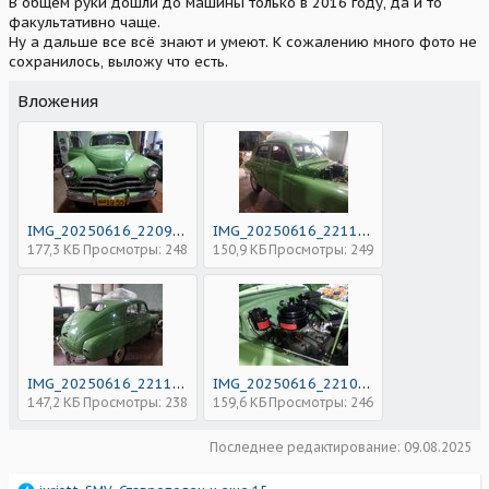
В общем руки дошли до машины только в 2016 году, да и то
факультативно чаще.
Ну а дальше все всё знают и умеют. К сожалению много фото не
сохранилось, выложу что есть.
Вложения
IMG_20250616_220941_224.jpg
IMG_20250616_221149_524.jpg
177,3 КБ
Просмотры: 248
150,9 КБ
Просмотры: 249
IMG_20250616_221114_741.jpg
IMG_20250616_221049_968.jpg
147,2 КБ
Просмотры: 238
159,6 КБ
Просмотры: 246
Последнее редактирование:
09.08.2025