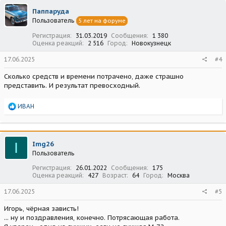
ц
Паппаруда
и
Пользователь
5 лет на форуме
и
:
Регистрация
31.03.2019
Сообщения
1 380
Оценка реакций
2 516
Город
Новокузнецк
17.06.2025
#4
Сколько средств и времени потрачено, даже страшно
представить. И результат превосходный.
Р
ИВАН
е
а
к
ц
I
Img26
и
Пользователь
и
:
Регистрация
26.01.2022
Сообщения
175
Оценка реакций
427
Возраст
64
Город
Москва
17.06.2025
#5
Игорь, чёрная зависть!
... ну и поздравления, конечно. Потрясающая работа.