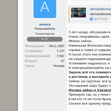
А
м
а
ы
л
Автолюбител
а
Автолюбитель
rai77.com
алекса
Пользователь
5 лет назад, обсуждали 
Топикстартер
Очень понравилась идея .
R.I.P.
ИМеем сейчас .
Маленькая Японская маш
Регистрация
04.11.2007
справа и слева от карда
Сообщения
5 137
И после этого они (малень
Оценка реакций
3 602
на каждом гидроцилиндре
Возраст
67
Установлен гидронасос и
Город
Москва
И электрошпингалеты на 
Задача, всё это скоммут
и датчиков, и выходили 
Сейчас на скрутках, всё 
Техзадание надо будет с
Москва, район м. Каховс
Примерно так, но у меня 
Если кто-то не готов брат
Сложно всё одному приду