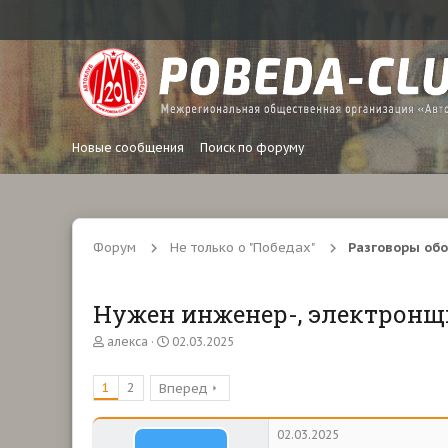
Новые сообщения
Поиск по форуму
Форум
Не только о "Победах"
Разговоры обо
Нужен инженер-, электронщ
А
Д
алекса
02.03.2025
в
а
т
т
1
2
Вперед
о
а
р
н
т
а
02.03.2025
е
ч