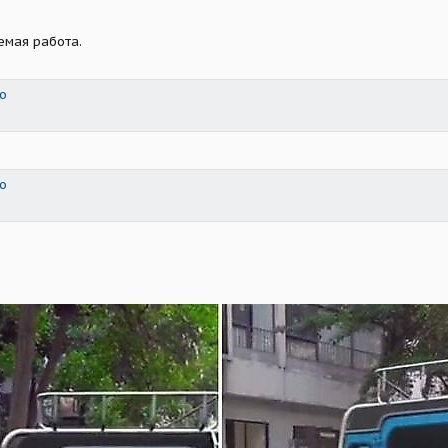
емая работа.
о
о