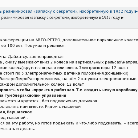
ь реанимировал «запаску с секретом», изобретённую в 1932 году ▶
 реанимировал «запаску с секретом», изобретённую в 1932 году ▶
в конференции на АВТО-РЕТРО, дополнительное парковочное колесо
 ей 100 лет. Подумал и решился .
ина Дайхатсу. заднеприводная
на , снизу выезжают вниз 2 колеса на вертикальных рельсах\напра
кие колёса)крутятся вправо или влево. Электромоторы 12 вольт .
 стоит по 3 электромагнитных датчика положения.(концевики) .
 ЭлектроГидроРаспределитель, на нём 2 катушки электромагнитные.
каждом дополнительном колесе. 12 вольт
ировать чтобы корректно работало. Т.е. создать некую коробочк
на тумблера\кнопки управления
движется и крутится , без подключения датчиков
оставлять нам вместе. Рядом с машиной
кая, Варшавское
под машиной .
ься за эту работу, но готов подъехать и что-либо подсказать, -- все
мывать и делать.