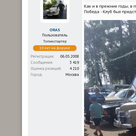
м
а
Как и в прежние годы, в
ы
л
а
Победа - Клуб был предс
ORAS
Пользователь
Топикстартер
10 лет на форуме
Регистрация
06.05.2008
Сообщения
3 419
Оценка реакций
4 210
Город
Москва