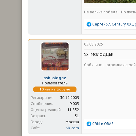
Не велика победа... Но пуст
Р
Сергей37
,
Century XXI
,
е
а
к
ц
05.08.2025
и
и
Ух, МОЛОДЦЫ!
:
Собянинск - огромная стр
ash-oldgaz
Пользователь
10 лет на форуме
Регистрация
30.12.2009
Сообщения
9 005
Оценка реакций
11 832
Возраст
51
Город
Москва
Р
СЭМ
и
ORAS
Сайт
vk.com
е
а