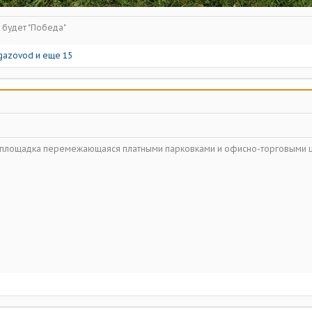
ь будет "Победа"
gazovod
и еще 15
ойплощадка перемежающаяся платными парковками и офисно-торговыми 