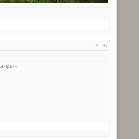
#2
центрами.