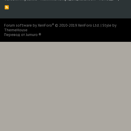
R
S
S
®
Forum software by XenForo
© 2010-2019 XenForo Ltd.
|
Style by
ThemeHouse
Перевод от Jumuro ®