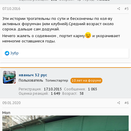
07.10.2016
#5
Эти истории трогательны по сути и бесконечны по кол-ву
активных форумчан (или клубней).Средний возраст около
сорока. дальше сам додумай.
Нечего жалеть о содеянном , портит карму
и укорачивает
немногие оставшиеся годы.
Р
Зубр
е
а
к
ц
иваныч 32 рус
и
Пользователь
Топикстартер
10 лет на форуме
и
:
Регистрация
17.10.2015
Сообщения
1 065
Оценка реакций
1 649
Возраст
58
09.01.2020
#6
Моп