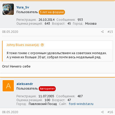
к
ц
Yura_Sv
и
Пользователь
5 лет на форуме
и
:
Регистрация
26.10.2014
Сообщения
953
Оценка реакций
643
Возраст
45
Город
Москва
08.05.2020
#15
Johny Blues сказал(а):
Я тоже гоняю с огромным удовольствием на советских мопедах.
А у меня их больше 20 шт, собрал почти весь модельный ряд.
Ого! Ничего себе
A
aleksandr
Пользователь
Авторитет
Регистрация
11.07.2005
Сообщения
487
Оценка реакций
100
Возраст
47
Город
Павловский Посад
Сайт
ford-windstar.ru
08.05.2020
#16