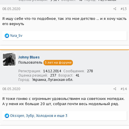
08.05.2020
#13
Я ищу себе что-то подобное, так это мое детство ... и я хочу часть
его вернуть
Р
Yura_Sv
е
а
к
ц
Johny Blues
и
Пользователь
5 лет на форуме
и
:
Регистрация
14.12.2014
Сообщения
278
Оценка реакций
237
Возраст
41
Город
Украина, Луганская обл.
08.05.2020
#14
Я тоже гоняю с огромным удовольствием на советских мопедах.
А у меня их больше 20 шт, собрал почти весь модельный ряд.
Р
Oksiqen
,
Зубр
,
Холоднов
и еще 3
е
а