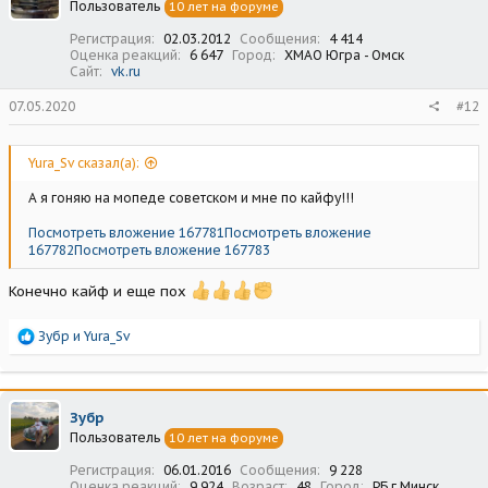
Пользователь
10 лет на форуме
и
:
Регистрация
02.03.2012
Сообщения
4 414
Оценка реакций
6 647
Город
ХМАО Югра - Омск
Сайт
vk.ru
07.05.2020
#12
Yura_Sv сказал(а):
А я гоняю на мопеде советском и мне по кайфу!!!
Посмотреть вложение 167781
Посмотреть вложение
167782
Посмотреть вложение 167783
Конечно кайф и еще пох
Р
Зубр
и
Yura_Sv
е
а
к
ц
Зубр
и
Пользователь
10 лет на форуме
и
:
Регистрация
06.01.2016
Сообщения
9 228
Оценка реакций
9 924
Возраст
48
Город
РБ,г.Минск