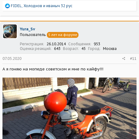
Р
FIDEL
,
Холоднов
и
иваныч 32 рус
е
а
к
ц
Yura_Sv
и
Пользователь
5 лет на форуме
и
:
Регистрация
26.10.2014
Сообщения
953
Оценка реакций
643
Возраст
45
Город
Москва
07.05.2020
#11
А я гоняю на мопеде советском и мне по кайфу!!!