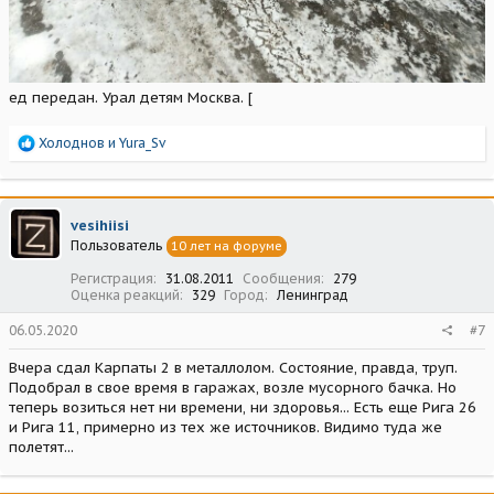
ед передан. Урал детям Москва. [
Р
Холоднов
и
Yura_Sv
е
а
к
ц
vesihiisi
и
Пользователь
10 лет на форуме
и
:
Регистрация
31.08.2011
Сообщения
279
Оценка реакций
329
Город
Ленинград
06.05.2020
#7
Вчера сдал Карпаты 2 в металлолом. Состояние, правда, труп.
Подобрал в свое время в гаражах, возле мусорного бачка. Но
теперь возиться нет ни времени, ни здоровья... Есть еще Рига 26
и Рига 11, примерно из тех же источников. Видимо туда же
полетят...