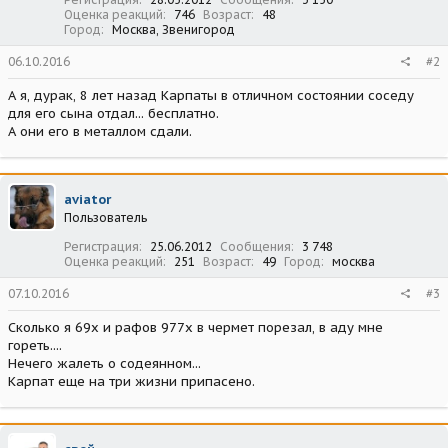
Оценка реакций
746
Возраст
48
Город
Москва, Звенигород
06.10.2016
#2
А я, дурак, 8 лет назад Карпаты в отличном состоянии соседу
для его сына отдал... бесплатно.
А они его в металлом сдали.
aviator
Пользователь
Регистрация
25.06.2012
Сообщения
3 748
Оценка реакций
251
Возраст
49
Город
москва
07.10.2016
#3
Сколько я 69х и рафов 977х в чермет порезал, в аду мне
гореть....
Нечего жалеть о содеянном...
Карпат еще на три жизни припасено.