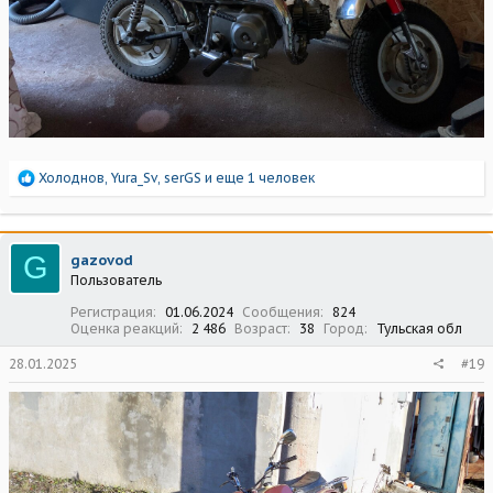
Р
Холоднов
,
Yura_Sv
,
serGS
и еще 1 человек
е
а
к
ц
G
gazovod
и
Пользователь
и
:
Регистрация
01.06.2024
Сообщения
824
Оценка реакций
2 486
Возраст
38
Город
Тульская обл
28.01.2025
#19