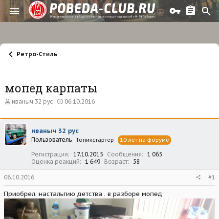
Ретро-Стиль
мопед карпаты
А
Д
иваныч 32 рус
06.10.2016
в
а
т
т
о
а
иваныч 32 рус
р
н
Пользователь
т
а
Топикстартер
10 лет на форуме
е
ч
Регистрация
17.10.2015
Сообщения
1 065
м
а
Оценка реакций
1 649
Возраст
58
ы
л
а
06.10.2016
#1
Приобрел. настальгию детства . в разборе мопед