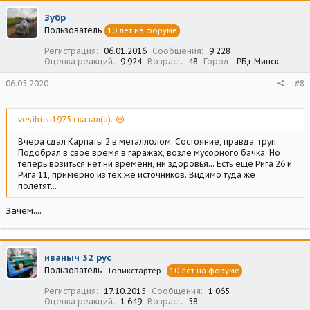
Зубр
Пользователь
10 лет на форуме
Регистрация
06.01.2016
Сообщения
9 228
Оценка реакций
9 924
Возраст
48
Город
РБ,г.Минск
06.05.2020
#8
vesihiisi1975 сказал(а):
Вчера сдал Карпаты 2 в металлолом. Состояние, правда, труп.
Подобрал в свое время в гаражах, возле мусорного бачка. Но
теперь возиться нет ни времени, ни здоровья... Есть еще Рига 26 и
Рига 11, примерно из тех же источников. Видимо туда же
полетят...
Зачем....
иваныч 32 рус
Пользователь
Топикстартер
10 лет на форуме
Регистрация
17.10.2015
Сообщения
1 065
Оценка реакций
1 649
Возраст
58