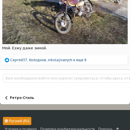
Мой. Езжу даже зимой.
Р
Сергей37
,
Холоднов
,
nikolajivanych
и еще 8
е
а
к
Вам необходимо войти или зарегистрироваться, чтобы здесь от
ц
и
и
:
Ретро-Стиль
Русский (RU)
Условия и правила
Политика конфиденциальности
Помощь