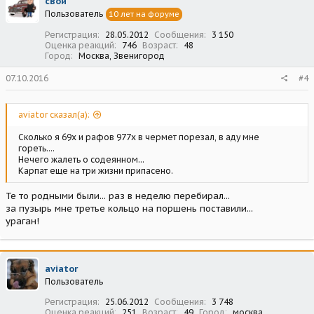
свой
Пользователь
10 лет на форуме
Регистрация
28.05.2012
Сообщения
3 150
Оценка реакций
746
Возраст
48
Город
Москва, Звенигород
07.10.2016
#4
aviator сказал(а):
Сколько я 69х и рафов 977х в чермет порезал, в аду мне
гореть....
Нечего жалеть о содеянном...
Карпат еще на три жизни припасено.
Те то родными были... раз в неделю перебирал...
за пузырь мне третье кольцо на поршень поставили...
ураган!
aviator
Пользователь
Регистрация
25.06.2012
Сообщения
3 748
Оценка реакций
251
Возраст
49
Город
москва