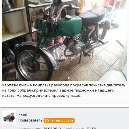
карпаты.был не комплект.разобрал покрасил.почистил.двигатель
из трех собрали.примастерил задние подножки младшего
катать! На ходу.доделать проводку надо.
свой
Пользователь
10 лет на форуме
Регистрация
28.05.2012
Сообщения
3 150