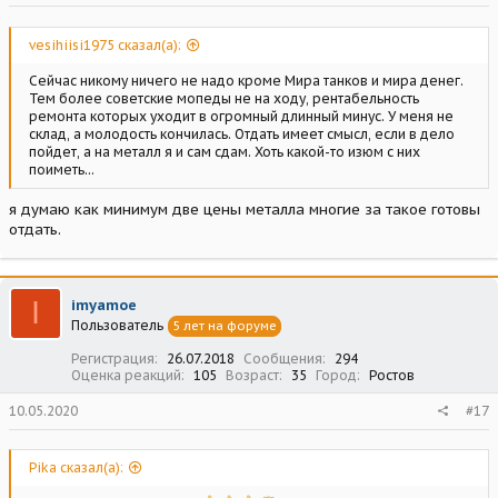
vesihiisi1975 сказал(а):
Сейчас никому ничего не надо кроме Мира танков и мира денег.
Тем более советские мопеды не на ходу, рентабельность
ремонта которых уходит в огромный длинный минус. У меня не
склад, а молодость кончилась. Отдать имеет смысл, если в дело
пойдет, а на металл я и сам сдам. Хоть какой-то изюм с них
поиметь...
я думаю как минимум две цены металла многие за такое готовы
отдать.
I
imyamoe
Пользователь
5 лет на форуме
Регистрация
26.07.2018
Сообщения
294
Оценка реакций
105
Возраст
35
Город
Ростов
10.05.2020
#17
Pika сказал(а):