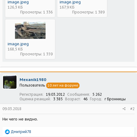
image.jpeg
image.jpeg
126,3 КБ
167,9 КБ
Просмотры: 1 336
Просмотры: 1 389
image.jpeg
168,5 КБ
Просмотры: 1 359
Mexanik1980
Пользователь
10 лет на форуме
Регистрация
19.03.2012
Сообщения
5 262
Оценка реакций
3 385
Возраст
46
Город
г Бронницы
09.03.2018
#2
Ни чего не видно.
Р
Дмитрий78
е