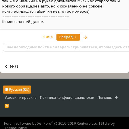
так же о наличии на руках документов М-72,как старого,так и
нового образца,без авто, но к сожалению не совсем
комплектных...то таблички нет,то гос номеров)
=============================
Шпионь за ней далее.
Последняя
1 из 4
Вперед
Вам необходимо войти или зарегистрироваться, чтобы здесь от
М-72
Русский (RU)
Условия и правила
Политика конфиденциальности
Помощь
R
S
S
®
Forum software by XenForo
© 2010-2019 XenForo Ltd.
|
Style by
ThemeHouse