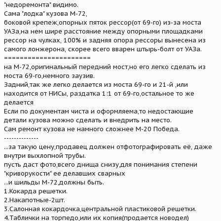
"недоремонта" видимо.
Сама "лодка" кузова М-72,
боковой крепеж,опорных пяток рессор(от 69-го) из-за моста
УАЗа,на нем шире расстояние между опорными площадками
рессор на чулках, 100% и задняя опора рессоры вынесена из
самого лонжерона, скорее всего вварен штырь-болт от УАЗа.
======================
на М-72,оригинальный передний мост,но его легко сделать из
моста 69-го,немного заузив.
Задний,так же легко делается из моста 69-го и 21-й ,или
находится от НИСы, раздатка 1:1 от 69-го,остальное то же
делается
Если по документам чиста и оформляема,то недостающие
детали кузова можно сделать и внедрить на место.
Сам ремонт кузова не намного сложнее М-20 Победа.
--------------
...за такую цену,продавец должен отфотографировать её, даже
внутри выхлопной трубы.
пусть даст фото,всего днища снизу,для понимания степени
"криворукости" ее делавших сварных
...и шильды М-72,должны быть.
1.Кокарда решетки.
2.Накапотные-2шт.
3.Салонная кокардочка,центральной пластиковой решетки.
4.Таблички на торпедо,или их копия(продается новодел)