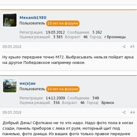
а
к
ц
Mexanik1980
и
Пользователь
10 лет на форуме
и
:
Регистрация
19.03.2012
Сообщения
5 262
Оценка реакций
3 385
Возраст
46
Город
г Бронницы
09.03.2018
#3
Ну крыло переднее точно М72. Выбрасывать нельзя пойдет арка
на другое Победовское например новое.
ме(х)ан
Пользователь
10 лет на форуме
Регистрация
14.12.2009
Сообщения
349
Оценка реакций
356
Возраст
46
Город
Брянск
09.03.2018
#4
Добрый День! Сфоткано не то что надо. Надо фото пола в ногах
сзади, панель приборов с лева от руля, моторный щит под
панелью, фото днища. Из ваших фото только правое переднее