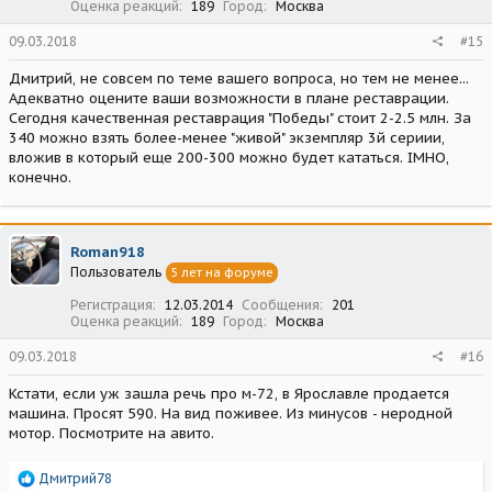
Оценка реакций
189
Город
Москва
09.03.2018
#15
Дмитрий, не совсем по теме вашего вопроса, но тем не менее...
Адекватно оцените ваши возможности в плане реставрации.
Сегодня качественная реставрация "Победы" стоит 2-2.5 млн. За
340 можно взять более-менее "живой" экземпляр 3й сериии,
вложив в который еще 200-300 можно будет кататься. IMHO,
конечно.
Roman918
Пользователь
5 лет на форуме
Регистрация
12.03.2014
Сообщения
201
Оценка реакций
189
Город
Москва
09.03.2018
#16
Кстати, если уж зашла речь про м-72, в Ярославле продается
машина. Просят 590. На вид поживее. Из минусов - неродной
мотор. Посмотрите на авито.
Р
Дмитрий78