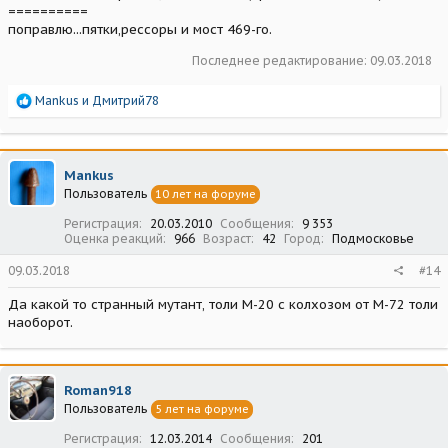
==========
поправлю...пятки,рессоры и мост 469-го.
Последнее редактирование:
09.03.2018
Р
Mankus
и
Дмитрий78
е
а
к
ц
Mankus
и
Пользователь
10 лет на форуме
и
:
Регистрация
20.03.2010
Сообщения
9 353
Оценка реакций
966
Возраст
42
Город
Подмосковье
09.03.2018
#14
Да какой то странный мутант, толи М-20 с колхозом от М-72 толи
наоборот.
Roman918
Пользователь
5 лет на форуме
Регистрация
12.03.2014
Сообщения
201