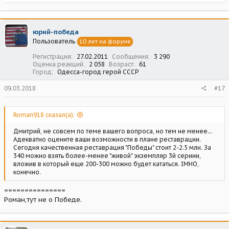
е
а
к
ц
юрий-победа
и
Пользователь
10 лет на форуме
и
:
Регистрация
27.02.2011
Сообщения
3 290
Оценка реакций
2 058
Возраст
61
Город
Одесса-город герой СССР
09.03.2018
#17
Roman918 сказал(а):
Дмитрий, не совсем по теме вашего вопроса, но тем не менее...
Адекватно оцените ваши возможности в плане реставрации.
Сегодня качественная реставрация "Победы" стоит 2-2.5 млн. За
340 можно взять более-менее "живой" экземпляр 3й сериии,
вложив в который еще 200-300 можно будет кататься. IMHO,
конечно.
===============
Роман,тут не о Победе.