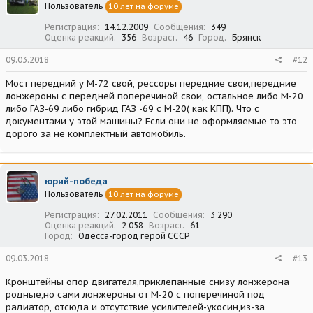
Пользователь
10 лет на форуме
и
:
Регистрация
14.12.2009
Сообщения
349
Оценка реакций
356
Возраст
46
Город
Брянск
09.03.2018
#12
Мост передний у М-72 свой, рессоры передние свои,передние
лонжероны с передней поперечиной свои, остальное либо М-20
либо ГАЗ-69 либо гибрид ГАЗ -69 с М-20( как КПП). Что с
документами у этой машины? Если они не оформляемые то это
дорого за не комплектный автомобиль.
юрий-победа
Пользователь
10 лет на форуме
Регистрация
27.02.2011
Сообщения
3 290
Оценка реакций
2 058
Возраст
61
Город
Одесса-город герой СССР
09.03.2018
#13
Кронштейны опор двигателя,приклепанные снизу лонжерона
родные,но сами лонжероны от М-20 с поперечиной под
радиатор, отсюда и отсутствие усилителей-укосин,из-за