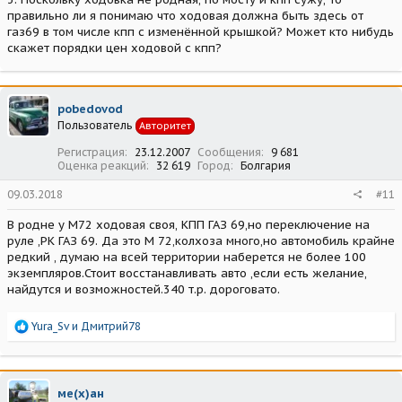
правильно ли я понимаю что ходовая должна быть здесь от
газ69 в том числе кпп с изменённой крышкой? Может кто нибудь
скажет порядки цен ходовой с кпп?
pobedovod
Пользователь
Авторитет
Регистрация
23.12.2007
Сообщения
9 681
Оценка реакций
32 619
Город
Болгария
09.03.2018
#11
В родне у М72 ходовая своя, КПП ГАЗ 69,но переключение на
руле ,РК ГАЗ 69. Да это М 72,колхоза много,но автомобиль крайне
редкий , думаю на всей территории наберется не более 100
экземпляров.Стоит восстанавливать авто ,если есть желание,
найдутся и возможностей.340 т.р. дороговато.
Р
Yura_Sv
и
Дмитрий78
е
а
к
ц
ме(х)ан
и