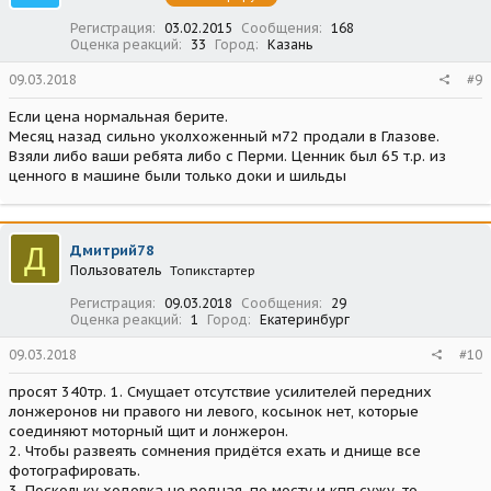
Регистрация
03.02.2015
Сообщения
168
Оценка реакций
33
Город
Казань
09.03.2018
#9
Если цена нормальная берите.
Месяц назад сильно уколхоженный м72 продали в Глазове.
Взяли либо ваши ребята либо с Перми. Ценник был 65 т.р. из
ценного в машине были только доки и шильды
Д
Дмитрий78
Пользователь
Топикстартер
Регистрация
09.03.2018
Сообщения
29
Оценка реакций
1
Город
Екатеринбург
09.03.2018
#10
просят 340тр. 1. Смущает отсутствие усилителей передних
лонжеронов ни правого ни левого, косынок нет, которые
соединяют моторный щит и лонжерон.
2. Чтобы развеять сомнения придётся ехать и днище все
фотографировать.
3. Поскольку ходовка не родная, по мосту и кпп сужу, то