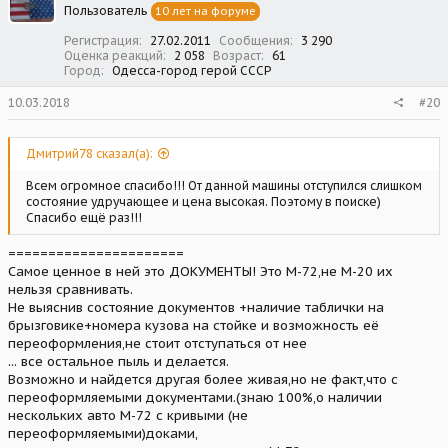
Пользователь
10 лет на форуме
Регистрация
27.02.2011
Сообщения
3 290
Оценка реакций
2 058
Возраст
61
Город
Одесса-город герой СССР
10.03.2018
#20
Дмитрий78 сказал(а):
Всем огромное спасибо!!! От данной машины отступился слишком
состояние удручающее и цена высокая. Поэтому в поиске)
Спасибо ещё раз!!!
======================
Самое ценное в ней это ДОКУМЕНТЫ! Это М-72,не М-20 их
нельзя сравнивать.
Не выяснив состояние документов +наличие таблички на
брызговике+номера кузова на стойке и возможность её
переоформления,не стоит отступаться от нее
... все остальное пыль и делается.
Возможно и найдется другая более живая,но не факт,что с
переоформляемыми документами.(знаю 100%,о наличии
нескольких авто М-72 с кривыми (не
переоформляемыми)доками,