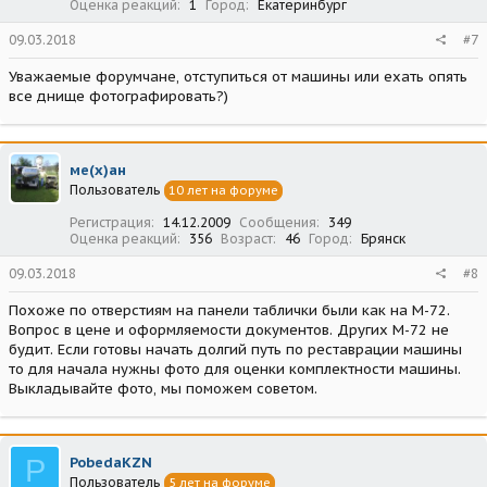
Оценка реакций
1
Город
Екатеринбург
09.03.2018
#7
Уважаемые форумчане, отступиться от машины или ехать опять
все днище фотографировать?)
ме(х)ан
Пользователь
10 лет на форуме
Регистрация
14.12.2009
Сообщения
349
Оценка реакций
356
Возраст
46
Город
Брянск
09.03.2018
#8
Похоже по отверстиям на панели таблички были как на М-72.
Вопрос в цене и оформляемости документов. Других М-72 не
будит. Если готовы начать долгий путь по реставрации машины
то для начала нужны фото для оценки комплектности машины.
Выкладывайте фото, мы поможем советом.
P
PobedaKZN
Пользователь
5 лет на форуме