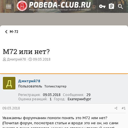
М-72
М72 или нет?
А
Д
Дмитрий78
09.03.2018
в
а
т
т
о
а
р
н
Д
Дмитрий78
т
а
Пользователь
е
ч
Топикстартер
м
а
Регистрация
09.03.2018
Сообщения
29
ы
л
Оценка реакций
1
Город
Екатеринбург
а
09.03.2018
#1
Уважаемы форумчанин помоги понять это М72 или нет?
(Почитал форум, посмотрел статьи и вроде это не он, но сами