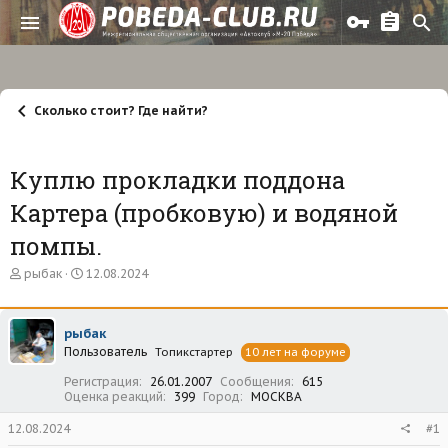
Сколько стоит? Где найти?
Куплю прокладки поддона
Картера (пробковую) и водяной
помпы.
А
Д
рыбак
12.08.2024
в
а
т
т
о
а
рыбак
р
н
Пользователь
т
а
Топикстартер
10 лет на форуме
е
ч
Регистрация
26.01.2007
Сообщения
615
м
а
Оценка реакций
399
Город
МОСКВА
ы
л
а
12.08.2024
#1