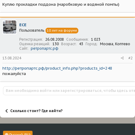
Куплю прокладки поддона (маробковую и водяной помпы)
ECE
Пользователь
10 лет на форуме
Регистрация
26.08.2008
Сообщения
1 023
Оценка реакций
130
Возраст
43
Город
Москва, Коптево
Сайт
ретропартс.рф
13.08.2024
#2
http://ретропартс.рф/product_info.php?products_id=248
пожалуйста
Вам необходимо войти или зарегистрироваться, чтобы здесь от
Сколько стоит? Где найти?
Русский (RU)