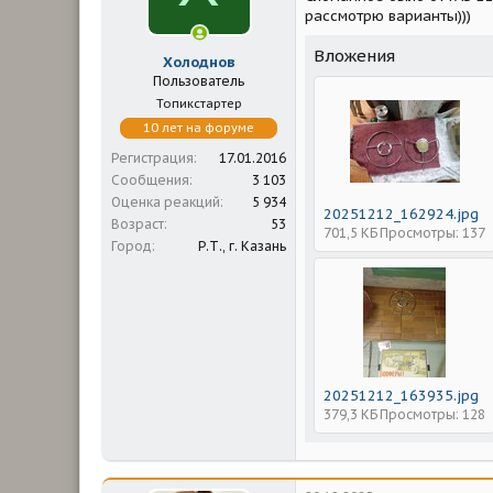
м
а
рассмотрю варианты)))
ы
л
а
Вложения
Холоднов
Пользователь
Топикстартер
10 лет на форуме
Регистрация
17.01.2016
Сообщения
3 103
Оценка реакций
5 934
20251212_162924.jpg
Возраст
53
701,5 КБ
Просмотры: 137
Город
Р.Т., г. Казань
20251212_163935.jpg
379,3 КБ
Просмотры: 128