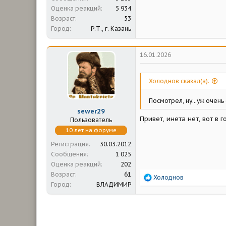
Оценка реакций
5 934
Возраст
53
Город
Р.Т., г. Казань
16.01.2026
Холоднов сказал(а):
Посмотрел, ну...уж очень
sewer29
Привет, инета нет, вот в 
Пользователь
10 лет на форуме
Регистрация
30.03.2012
Сообщения
1 025
Оценка реакций
202
Возраст
61
Р
Холоднов
Город
ВЛАДИМИР
е
а
к
ц
и
и