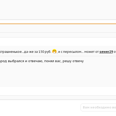
 страшненькое...да-же за 150 руб.
, и с пересылом... может от
sewer29
о
город выбрался и отвечаю, понял вас, решу отвечу
Вам необходимо во