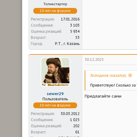
Топикстартер
10 лет на форуме
Регистрация
17.01.2016
Сообщения
3 103
Оценка реакций
5 934
Возраст
53
Город
Р.Т., г. Казань
30.12.2025
Холоднов сказал(а):
Приветствую! Сколько за
sewer29
Предлагайте сами
Пользователь
10 лет на форуме
Регистрация
30.03.2012
Сообщения
1 025
Оценка реакций
202
Возраст
61