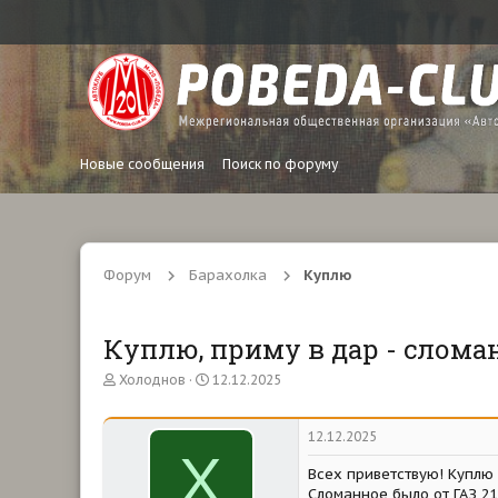
Новые сообщения
Поиск по форуму
Форум
Барахолка
Куплю
Куплю, приму в дар - слома
А
Д
Холоднов
12.12.2025
в
а
т
т
о
а
12.12.2025
р
н
Х
т
а
Всех приветствую! Куплю 
е
ч
Сломанное было от ГАЗ 21,