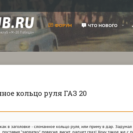
ФОРУМ
ЧТО НОВОГО
нное кольцо руля ГАЗ 20
как в заголовке - сломанное кольцо руля, или приму в дар. Задумал 
 поставил "заплатку", повесил, висит, радует глаз! Хочу такое же с 