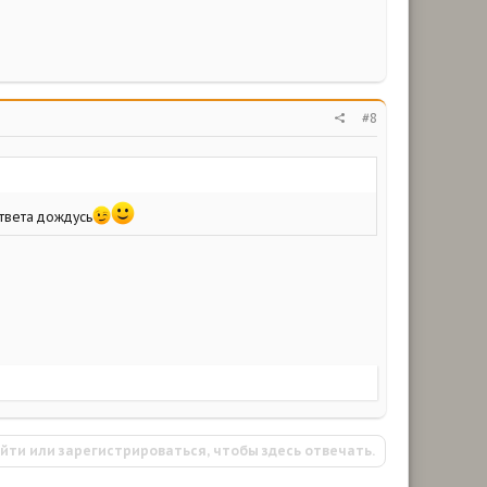
#8
твета дождусь
йти или зарегистрироваться, чтобы здесь отвечать.