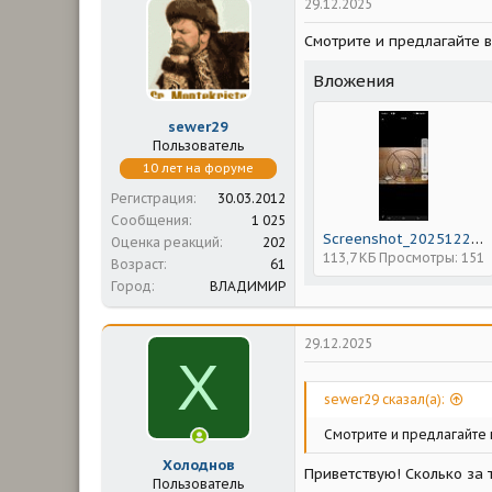
29.12.2025
Смотрите и предлагайте в
Вложения
sewer29
Пользователь
10 лет на форуме
Регистрация
30.03.2012
Сообщения
1 025
Screenshot_20251229-090846.jpg
Оценка реакций
202
113,7 КБ
Просмотры: 151
Возраст
61
Город
ВЛАДИМИР
29.12.2025
Х
sewer29 сказал(а):
Смотрите и предлагайте в
Холоднов
Приветствую! Сколько за 
Пользователь