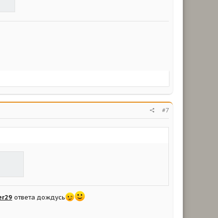
#7
er29
ответа дождусь