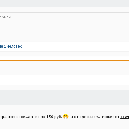
кобылы.
е 1 человек
 страшненькое...да-же за 150 руб.
, и с пересылом... может от
sew