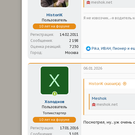
meshok.net
HistoriK
Я не извозчик...-я водитель 
Пользователь
10 лет на форуме
Регистрация
14.02.2011
Сообщения
2 198
Оценка реакций
7 230
Р
Pika
,
ИВАН
,
Пионер
и ещ
Город
Москва
е
а
к
ц
06.01.2026
и
Х
и
:
HistoriK сказал(а):
Meshok
Холоднов
meshok.net
Пользователь
Топикстартер
10 лет на форуме
Посмотрел, ну...уж очень
Регистрация
17.01.2016
Сообщения
3 103