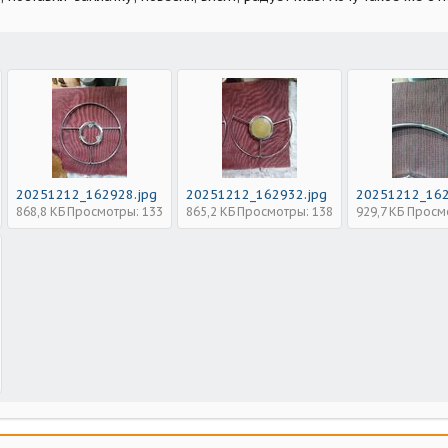
20251212_162928.jpg
20251212_162932.jpg
20251212_162
868,8 КБ
Просмотры: 133
865,2 КБ
Просмотры: 138
929,7 КБ
Просм