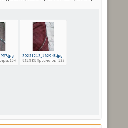
937.jpg
20251212_162948.jpg
отры: 134
931,8 КБ
Просмотры: 125