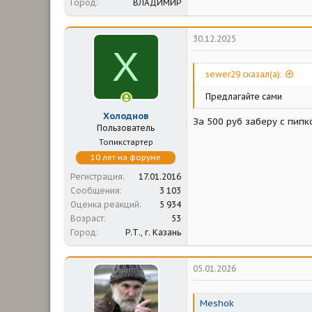
Город
ВЛАДИМИР
30.12.2025
Х
sewer29 сказал(а):
Предлагайте сами
Холоднов
За 500 руб заберу с пипко
Пользователь
Топикстартер
10 лет на форуме
Регистрация
17.01.2016
Сообщения
3 103
Оценка реакций
5 934
Возраст
53
Город
Р.Т., г. Казань
05.01.2026
Meshok