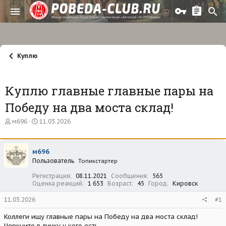
Куплю
Куплю главные главные пары на
Победу на два моста склад!
А
Д
м696
11.03.2026
в
а
т
т
о
а
м696
р
н
Пользователь
т
а
Топикстартер
е
ч
Регистрация
08.11.2021
Сообщения
565
м
а
Оценка реакций
1 653
Возраст
45
Город
Кировск
ы
л
а
11.03.2026
#1
Коллеги ищу главные пары на Победу на два моста склад!
Черкните в личку у кого есть.