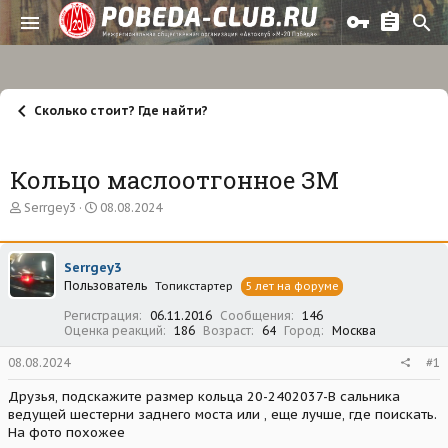
Сколько стоит? Где найти?
Кольцо маслоотгонное ЗМ
А
Д
Serrgey3
08.08.2024
в
а
т
т
о
а
Serrgey3
р
н
Пользователь
т
а
Топикстартер
5 лет на форуме
е
ч
Регистрация
06.11.2016
Сообщения
146
м
а
Оценка реакций
186
Возраст
64
Город
Москва
ы
л
а
08.08.2024
#1
Друзья, подскажите размер кольца 20-2402037-В сальника
ведущей шестерни заднего моста или , еще лучше, где поискать.
На фото похожее