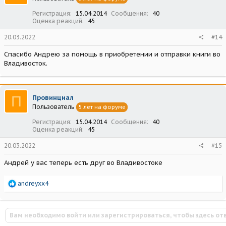
Регистрация
15.04.2014
Сообщения
40
Оценка реакций
45
20.03.2022
#14
Спасибо Андрею за помощь в приобретении и отправки книги во
Владивосток.
П
Провинциал
Пользователь
5 лет на форуме
Регистрация
15.04.2014
Сообщения
40
Оценка реакций
45
20.03.2022
#15
Андрей у вас теперь есть друг во Владивостоке
Р
andreyxx4
е
а
к
Вам необходимо войти или зарегистрироваться, чтобы здесь от
ц
и