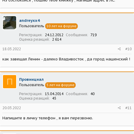
Нэ бэспокойся , пошлю тебе книжку , напиши адрес в ЛС.
andreyxx4
Пользователь
10 лет на форуме
Регистрация
24.12.2012
Сообщения
719
Оценка реакций
2 614
18.03.2022
#10
как завещал Ленин - далеко Владивосток , да город нашенский !
П
Провинциал
Пользователь
5 лет на форуме
Регистрация
15.04.2014
Сообщения
40
Оценка реакций
45
20.03.2022
#11
Напишите в личку телефон , я вам перезвоню.