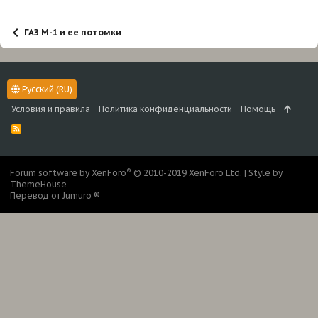
и
:
ГАЗ М-1 и ее потомки
Русский (RU)
Условия и правила
Политика конфиденциальности
Помощь
R
S
S
®
Forum software by XenForo
© 2010-2019 XenForo Ltd.
|
Style by
ThemeHouse
Перевод от Jumuro ®