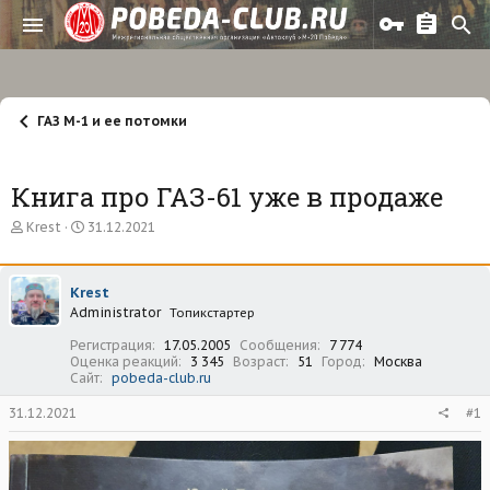
ГАЗ М-1 и ее потомки
Книга про ГАЗ-61 уже в продаже
А
Д
Krest
31.12.2021
в
а
т
т
о
а
Krest
р
н
Administrator
т
а
Топикстартер
е
ч
Регистрация
17.05.2005
Сообщения
7 774
м
а
Оценка реакций
3 345
Возраст
51
Город
Москва
ы
л
Сайт
pobeda-club.ru
а
31.12.2021
#1