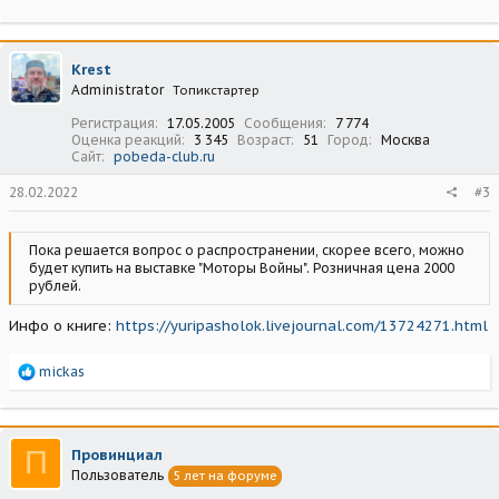
Krest
Administrator
Топикстартер
Регистрация
17.05.2005
Сообщения
7 774
Оценка реакций
3 345
Возраст
51
Город
Москва
Сайт
pobeda-club.ru
28.02.2022
#3
Пока решается вопрос о распространении, скорее всего, можно
будет купить на выставке "Моторы Войны". Розничная цена 2000
рублей.
Инфо о книге:
https://yuripasholok.livejournal.com/13724271.html
Р
mickas
е
а
к
ц
П
Провинциал
и
Пользователь
5 лет на форуме
и
: