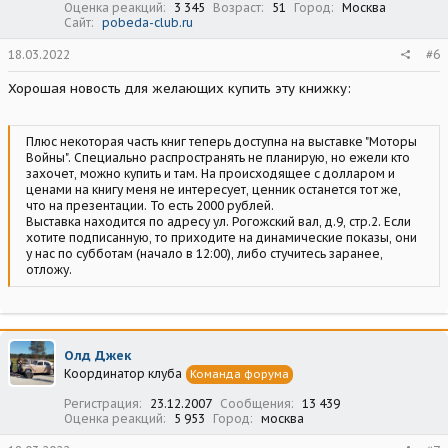
Оценка реакций
3 345
Возраст
51
Город
Москва
Сайт
pobeda-club.ru
18.03.2022
#6
Хорошая новость для желающих купить эту книжку:
Плюс некоторая часть книг теперь доступна на выставке "Моторы
Войны". Специально распространять не планирую, но ежели кто
захочет, можно купить и там. На происходящее с долларом и
ценами на книгу меня не интересует, ценник останется тот же,
что на презентации. То есть 2000 рублей.
Выставка находится по адресу ул. Рогожский вал, д.9, стр.2. Если
хотите подписанную, то приходите на динамические показы, они
у нас по субботам (начало в 12:00), либо стучитесь заранее,
отложу.
Олд Джек
Координатор клуба
Команда форума
Регистрация
23.12.2007
Сообщения
13 439
Оценка реакций
5 953
Город
москва