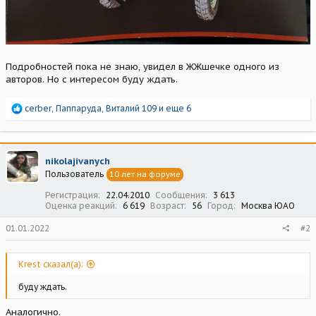
Подробностей пока не знаю, увидел в ЖЖшечке одного из
авторов. Но с интересом буду ждать.
Р
cerber
,
Паппаруда
,
Виталий 109
и еще 6
е
а
к
ц
nikolajivanych
и
Пользователь
10 лет на форуме
и
:
Регистрация
22.04.2010
Сообщения
3 613
Оценка реакций
6 619
Возраст
56
Город
Москва ЮАО
01.01.2022
#2
Krest сказал(а):
буду ждать.
Аналогично.