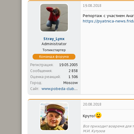
19.08.2018
Репортаж с участием Анат
https://pyatnica-news.fri
Stray_Lynx
Administrator
Топикстартер
Команда форума
Регистрация
19.05.2005
Сообщения
2 858
Оценка реакций
1 506
Город
Moscow
Сайт
www.pobeda-club.ru
20.08.2018
Круто!
Все приходит вовремя для то
М.И. Кутузов