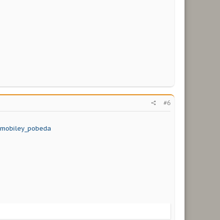
#6
omobiley_pobeda