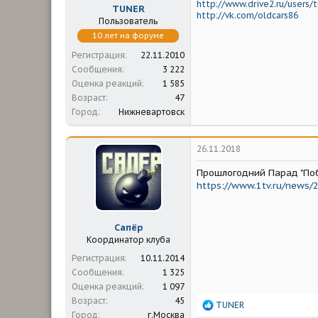
http://www.drive2.ru/users/
TUNER
http://vk.com/oldcars86
Пользователь
10 лет на форуме
Регистрация
22.11.2010
Сообщения
3 222
Оценка реакций
1 585
Возраст
47
Город
Нижневартовск
26.11.2018
Прошлогодний Парад "Побе
https://www.1tv.ru/news
Сапёр
Координатор клуба
Регистрация
10.11.2014
Сообщения
1 325
Оценка реакций
1 097
Возраст
45
Р
TUNER
Город
г.Москва
е