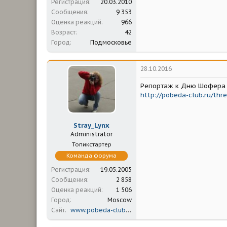
Регистрация
20.03.2010
Сообщения
9 353
Оценка реакций
966
Возраст
42
Город
Подмосковье
28.10.2016
Репортаж к Дню Шофера 
http://pobeda-club.ru/thr
Stray_Lynx
Administrator
Топикстартер
Команда форума
Регистрация
19.05.2005
Сообщения
2 858
Оценка реакций
1 506
Город
Moscow
Сайт
www.pobeda-club.ru