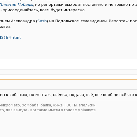
70-летие Победы
, но репортажи выходят постоянно и не только по 
 - присоединяйтесь, всем будет интересно.
стием Александра (
Sash
) на Подольском телевидении. Репортаж пос
олги».
45364.html
еп к событию, но монтаж, съёмка, подача, всё, всё вообще всё что 
 микрометр, ромбаба, балка, жижа, ГОСТы, апельсин,
то, два вантуза - вот такие мысли в голове у Манкуса.