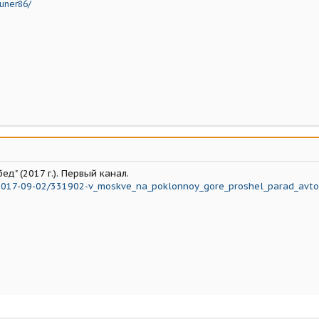
tuner86/
д" (2017 г.). Первый канал.
/2017-09-02/331902-v_moskve_na_poklonnoy_gore_proshel_parad_avt