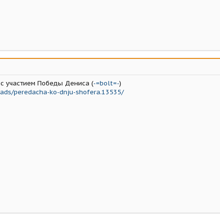
с участием Победы Дениса (
-=bolt=-
)
eads/peredacha-ko-dnju-shofera.13535/