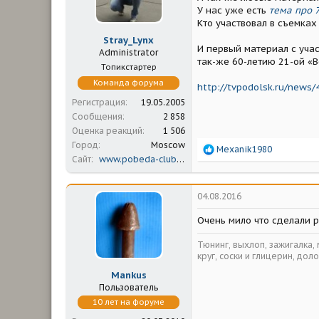
м
а
У нас уже есть
тема про 
ы
л
Кто участвовал в съемках
а
Stray_Lynx
И первый материал с уча
Administrator
так-же 60-летию 21-ой «В
Топикстартер
Команда форума
http://tvpodolsk.ru/news/
Регистрация
19.05.2005
Сообщения
2 858
Оценка реакций
1 506
Город
Moscow
Р
Mexanik1980
Сайт
www.pobeda-club.ru
е
а
к
ц
04.08.2016
и
и
Очень мило что сделали р
:
Тюнинг, выхлоп, зажигалка,
круг, соски и глицерин, доло
Mankus
Пользователь
10 лет на форуме