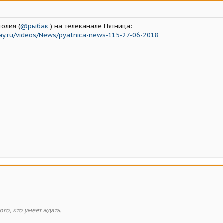
олия (
@рыбак
) на телеканале Пятница:
day.ru/videos/News/pyatnica-news-115-27-06-2018
го, кто умеет ждать.