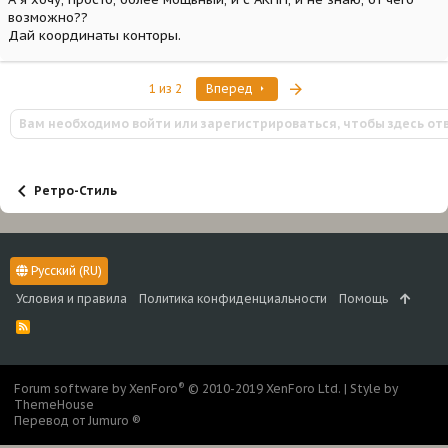
возможно??
Дай координаты конторы.
Последняя
1 из 2
Вперед
Вам необходимо войти или зарегистрироваться, чтобы здесь от
Ретро-Стиль
Русский (RU)
Условия и правила
Политика конфиденциальности
Помощь
R
S
S
®
Forum software by XenForo
© 2010-2019 XenForo Ltd.
|
Style by
ThemeHouse
Перевод от Jumuro ®