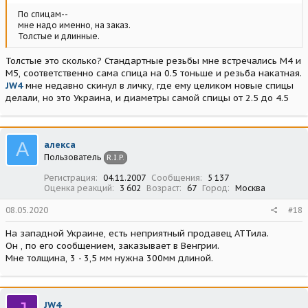
По спицам--
мне надо именно, на заказ.
Толстые и длинные.
Толстые это сколько? Стандартные резьбы мне встречались М4 и
М5, соответственно сама спица на 0.5 тоньше и резьба накатная.
JW4
мне недавно скинул в личку, где ему целиком новые спицы
делали, но это Украина, и диаметры самой спицы от 2.5 до 4.5
А
алекса
Пользователь
R.I.P.
Регистрация
04.11.2007
Сообщения
5 137
Оценка реакций
3 602
Возраст
67
Город
Москва
08.05.2020
#18
На западной Украине, есть неприятный продавец АТТила.
Он , по его сообщением, заказывает в Венгрии.
Мне толщина, 3 - 3,5 мм нужна 300мм длиной.
JW4