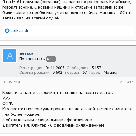
Я на М-61 покупал (ромашки), на заказ по размерам. Китайские,
говорят тонкие. С новыми нашими и старыми запасами тоже
были какие-то проблемы, уже не помню сейчас. Напишу в ЛС где
заказывал, на всякий случай.
Р
aleksandr
е
а
к
ц
А
алекса
и
Пользователь
R.I.P.
и
:
Регистрация
04.11.2007
Сообщения
5 137
Оценка реакций
3 602
Возраст
67
Город
Москва
08.05.2020
#13
Коллеги, а дайте ссылочки, где спицы на заказ делают.
\\\\\
ОФФ.
Кто сможет проконсультировать, по легальной замене двигателя
, на более мощное.
с обязательным официальным оформлением.
Двигатель ИЖ Юпитер - 6 с водяным охлаждением.