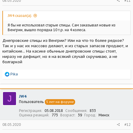
08.05.2020
#11
JW4 сказал(а):
Я бы не использовал старые спицы. Сам заказывал новые из
Венгрии, вышло порядка 10 т.р. на 4 колеса.
Днепровские спицы из Венгрии? Или на что-то более редкое?
Так и у нас их массово делают, и из старых запасов продают, и
китайские... На касике обычные днепровские спицы стоят,
ниразу не дефицит, но я на всякий случай скручиваю, а не
болгаркой
Р
Pika
е
а
к
ц
J
JW4
и
Пользователь
5 лет на форуме
и
:
Регистрация
05.08.2018
Сообщения
833
Оценка реакций
773
Возраст
39
Город
Минск
08.05.2020
#12