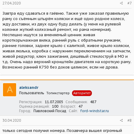
27.04.2020
#7
Завтра еду сдаваться в гаёвню. Также уже заказал правильную
раму со съёмным штырём коляски и ещё одно родное колесо,
жду доставки, из двух одну буду делать (у меня на рулевой
колонке жуткий колхозный ремонт, но рама номерная).
Неспешно ищутся за вменяемый ценник живая
короткорычажная вилка, ранний руль с обратными ручками,
ранние головки, заднее крыло с калиткой, живое крыло коляски,
живая люлька, коробка с наружним переключением на запчасти,
живой редуктор, ключ зажигания, дешёвый стеклоструй в МО и
т.д. Очень надо верхний кронштейн двигателя на короткую раму.
Возможно ранний К750 без доков целиком, если не дрова.
A
aleksandr
Пользователь
Топикстартер
Авторитет
Регистрация
11.07.2005
Сообщения
487
Оценка реакций
100
Возраст
47
Город
Павловский Посад
Сайт
ford-windstar.ru
30.04.2020
#8
только сегодня получил номера. Позавчера вышел огромный