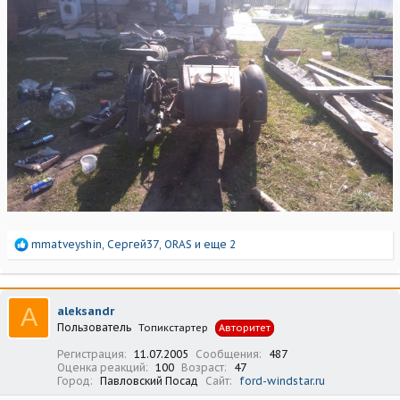
Р
mmatveyshin
,
Сергей37
,
ORAS
и еще 2
е
а
к
ц
A
aleksandr
и
Пользователь
Топикстартер
Авторитет
и
:
Регистрация
11.07.2005
Сообщения
487
Оценка реакций
100
Возраст
47
Город
Павловский Посад
Сайт
ford-windstar.ru