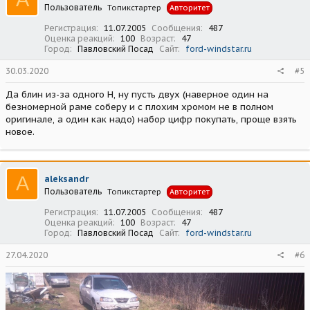
Пользователь
Топикстартер
Авторитет
Регистрация
11.07.2005
Сообщения
487
Оценка реакций
100
Возраст
47
Город
Павловский Посад
Сайт
ford-windstar.ru
30.03.2020
#5
Да блин из-за одного Н, ну пусть двух (наверное один на
безномерной раме соберу и с плохим хромом не в полном
оригинале, а один как надо) набор цифр покупать, проще взять
новое.
A
aleksandr
Пользователь
Топикстартер
Авторитет
Регистрация
11.07.2005
Сообщения
487
Оценка реакций
100
Возраст
47
Город
Павловский Посад
Сайт
ford-windstar.ru
27.04.2020
#6