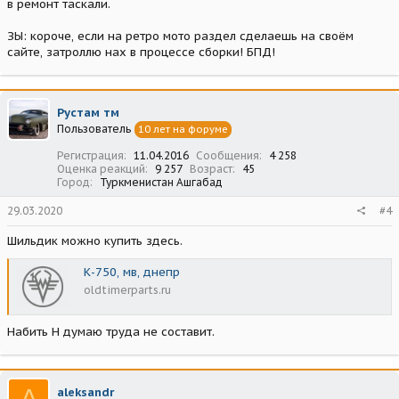
в ремонт таскали.
ЗЫ: короче, если на ретро мото раздел сделаешь на своём
сайте, затроллю нах в процессе сборки! БПД!
Рустам тм
Пользователь
10 лет на форуме
Регистрация
11.04.2016
Сообщения
4 258
Оценка реакций
9 257
Возраст
45
Город
Туркменистан Ашгабад
29.03.2020
#4
Шильдик можно купить здесь.
К-750, мв, днепр
oldtimerparts.ru
Набить Н думаю труда не составит.
A
aleksandr