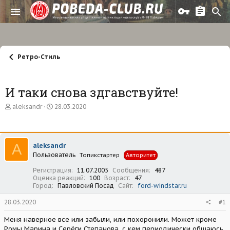
Ретро-Стиль
И таки снова здгавствуйте!
А
Д
aleksandr
28.03.2020
в
а
т
т
о
а
р
н
A
aleksandr
т
а
Пользователь
е
ч
Топикстартер
Авторитет
м
а
Регистрация
11.07.2005
Сообщения
487
ы
л
Оценка реакций
100
Возраст
47
а
Город
Павловский Посад
Сайт
ford-windstar.ru
28.03.2020
#1
Меня наверное все или забыли, или похоронили. Может кроме
Ромы Марина и Серёги Степанова, с кем периодически общаюсь.