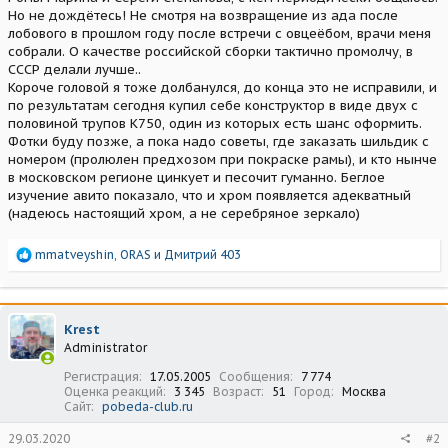
Но не дождётесь! Не смотря на возвращение из ада после
лобового в прошлом году после встречи с овцеёбом, врачи меня
собрали. О качестве российской сборки тактично промолчу, в
СССР делали лучше..
Короче головой я тоже долбанулся, до конца это не исправили, и
по результатам сегодня купил себе конструктор в виде двух с
половиной трупов К750, один из которых есть шанс оформить.
Фотки буду позже, а пока надо советы, где заказать шильдик с
номером (пролюлен предхозом при покраске рамы), и кто нынче
в московском регионе цинкует и песочит гуманно. Беглое
изучение авито показало, что и хром появляется адекватный
(надеюсь настоящий хром, а не серебряное зеркало)
Р
mmatveyshin
,
ORAS
и
Дмитрий 403
е
а
к
ц
Krest
и
Administrator
и
:
Регистрация
17.05.2005
Сообщения
7 774
Оценка реакций
3 345
Возраст
51
Город
Москва
Сайт
pobeda-club.ru
29.03.2020
#2