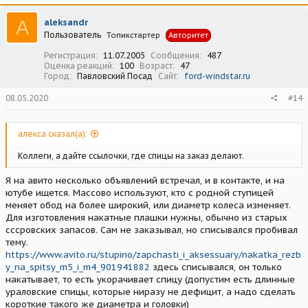
A
aleksandr
Пользователь
Топикстартер
Авторитет
Регистрация
11.07.2005
Сообщения
487
Оценка реакций
100
Возраст
47
Город
Павловский Посад
Сайт
ford-windstar.ru
08.05.2020
#14
алекса сказал(а):
Коллеги, а дайте ссылочки, где спицы на заказ делают.
Я на авито несколько объявлений встречал, и в контакте, и на
ютубе ищется. Массово используют, кто с родной ступицей
меняет обод на более широкий, или диаметр колеса изменяет.
Для изготовления накатные плашки нужны, обычно из старых
сссровских запасов. Сам не заказывал, но списывался пробивал
тему.
https://www.avito.ru/stupino/zapchasti_i_aksessuary/nakatka_rezb
y_na_spitsy_m5_i_m4_901941882
здесь списывался, он только
накатывает, то есть укорачивает спицу (допустим есть длинные
ураловские спицы, которые ниразу не дефицит, а надо сделать
короткие такого же диаметра и головки)