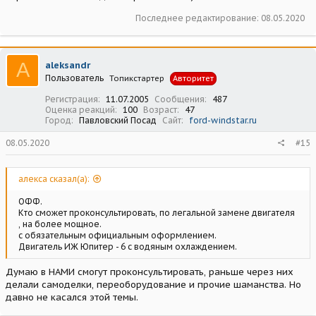
Последнее редактирование:
08.05.2020
A
aleksandr
Пользователь
Топикстартер
Авторитет
Регистрация
11.07.2005
Сообщения
487
Оценка реакций
100
Возраст
47
Город
Павловский Посад
Сайт
ford-windstar.ru
08.05.2020
#15
алекса сказал(а):
ОФФ.
Кто сможет проконсультировать, по легальной замене двигателя
, на более мощное.
с обязательным официальным оформлением.
Двигатель ИЖ Юпитер - 6 с водяным охлаждением.
Думаю в НАМИ смогут проконсультировать, раньше через них
делали самоделки, переоборудование и прочие шаманства. Но
давно не касался этой темы.