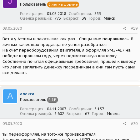
J
Пользователь
5 лет на форуме
Регистрация
05.08.2018
Сообщения
833
Оценка реакций
773
Возраст
39
Город
Минск
08.05.2020
#19
Вот я у Аттилы и заказывал как раз... Спицы мне понравились. В
личных качествах продавца не успел разобраться.
На счёт переоборудования двигателя, я оформлял УМЗ-417 на
победе в прошлом году, через подмосковную конторку.
Собственно почитал официальные требования, пришел к выводу
что легче заплатить денежку посредникам а они там пусть сами
все делают.
А
алекса
Пользователь
R.I.P.
Регистрация
04.11.2007
Сообщения
5 137
Оценка реакций
3 602
Возраст
67
Город
Москва
09.05.2020
#20
ты переоформлял, на того-же производителя.
А я хочу, просто, более мощьный, и с АКПП, и не знаю, от чего