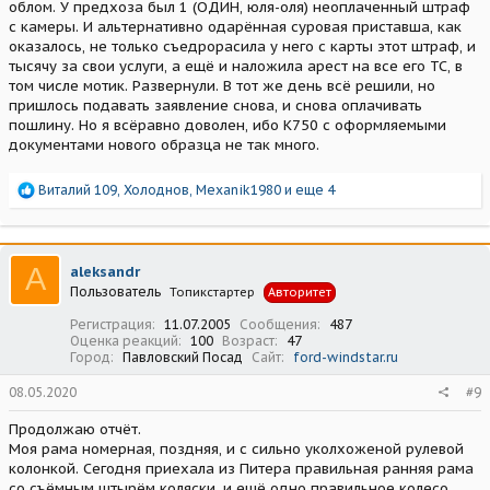
облом. У предхоза был 1 (ОДИН, юля-оля) неоплаченный штраф
с камеры. И альтернативно одарённая суровая приставша, как
оказалось, не только съедрорасила у него с карты этот штраф, и
тысячу за свои услуги, а ещё и наложила арест на все его ТС, в
том числе мотик. Развернули. В тот же день всё решили, но
пришлось подавать заявление снова, и снова оплачивать
пошлину. Но я всёравно доволен, ибо К750 с оформляемыми
документами нового образца не так много.
Р
Виталий 109
,
Холоднов
,
Mexanik1980
и еще 4
е
а
к
ц
A
aleksandr
и
Пользователь
Топикстартер
Авторитет
и
:
Регистрация
11.07.2005
Сообщения
487
Оценка реакций
100
Возраст
47
Город
Павловский Посад
Сайт
ford-windstar.ru
08.05.2020
#9
Продолжаю отчёт.
Моя рама номерная, поздняя, и с сильно уколхоженой рулевой
колонкой. Сегодня приехала из Питера правильная ранняя рама
со съёмным штырём коляски, и ещё одно правильное колесо,