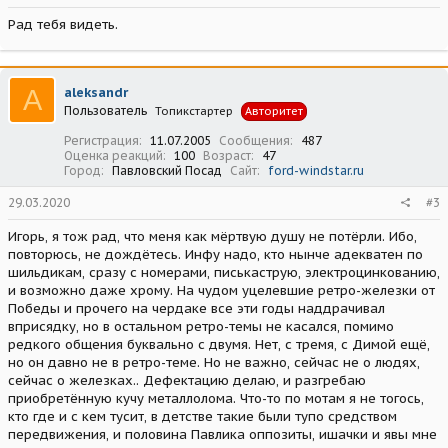
Рад тебя видеть.
A
aleksandr
Пользователь
Топикстартер
Авторитет
Регистрация
11.07.2005
Сообщения
487
Оценка реакций
100
Возраст
47
Город
Павловский Посад
Сайт
ford-windstar.ru
29.03.2020
#3
Игорь, я тож рад, что меня как мёртвую душу не потёрли. Ибо,
повторюсь, не дождётесь. Инфу надо, кто нынче адекватен по
шильдикам, сразу с номерами, писькаструю, электроцинкованию,
и возможно даже хрому. На чудом уцелевшие ретро-железки от
Победы и прочего на чердаке все эти годы наддрачивал
вприсядку, но в остальном ретро-темы не касался, помимо
редкого общения буквально с двумя. Нет, с тремя, с Димой ещё,
но он давно не в ретро-теме. Но не важно, сейчас не о людях,
сейчас о железках.. Дефектацию делаю, и разгребаю
приобретённую кучу металлолома. Что-то по мотам я не тогось,
кто где и с кем тусит, в детстве такие были тупо средством
передвижения, и половина Павлика оппозиты, ишачки и явы мне