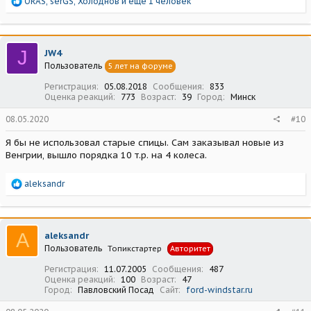
Р
ORAS
,
serGS
,
Холоднов
и еще 1 человек
е
а
к
ц
J
JW4
и
Пользователь
5 лет на форуме
и
:
Регистрация
05.08.2018
Сообщения
833
Оценка реакций
773
Возраст
39
Город
Минск
08.05.2020
#10
Я бы не использовал старые спицы. Сам заказывал новые из
Венгрии, вышло порядка 10 т.р. на 4 колеса.
Р
aleksandr
е
а
к
ц
A
aleksandr
и
Пользователь
Топикстартер
Авторитет
и
:
Регистрация
11.07.2005
Сообщения
487
Оценка реакций
100
Возраст
47
Город
Павловский Посад
Сайт
ford-windstar.ru