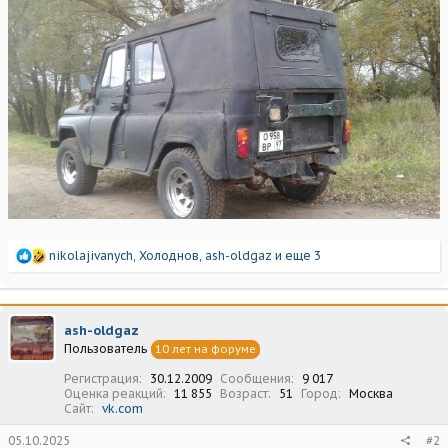
Р
nikolajivanych
,
Холоднов
,
ash-oldgaz
и еще 3
е
а
к
ц
ash-oldgaz
и
Пользователь
10 лет на форуме
и
:
Регистрация
30.12.2009
Сообщения
9 017
Оценка реакций
11 855
Возраст
51
Город
Москва
Сайт
vk.com
05.10.2025
#2