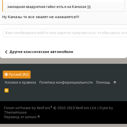
закладная квадратная гайко есть и на Камазах )))
Ну Камазы то все хвалят-не нахвалятся!!!
Вам необходимо войти или зарегистрироваться, чтобы здесь от
Другие классические автомобили
Русский (RU)
Условия и правила
Политика конфиденциальности
Помощь
R
S
S
®
Forum software by XenForo
© 2010-2019 XenForo Ltd.
|
Style by
ThemeHouse
Перевод от Jumuro ®