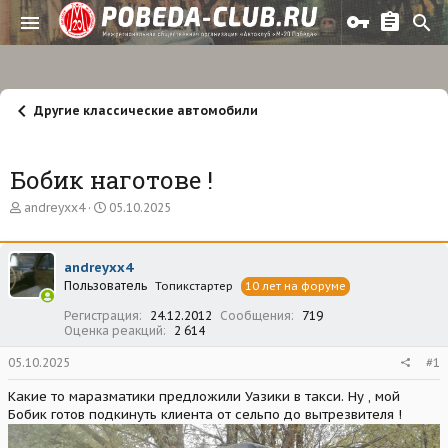
Другие классические автомобили
Бобик наготове !
А
Д
andreyxx4
05.10.2025
в
а
т
т
о
а
andreyxx4
р
н
Пользователь
т
а
Топикстартер
10 лет на форуме
е
ч
Регистрация
24.12.2012
Сообщения
719
м
а
Оценка реакций
2 614
ы
л
а
05.10.2025
#1
Какие то маразматики предложили Уазики в такси. Ну , мой
Бобик готов подкинуть клиента от сельпо до вытрезвителя !