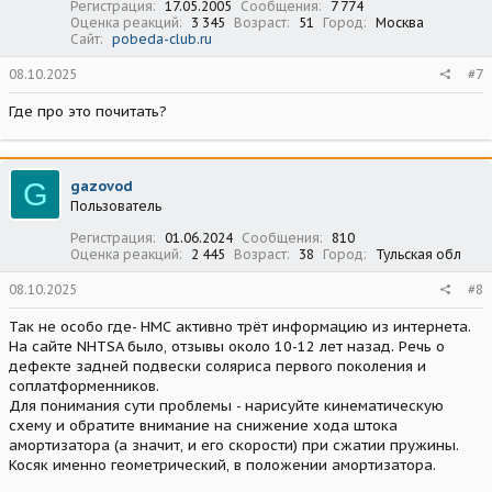
Регистрация
17.05.2005
Сообщения
7 774
Оценка реакций
3 345
Возраст
51
Город
Москва
Сайт
pobeda-club.ru
08.10.2025
#7
Где про это почитать?
G
gazovod
Пользователь
Регистрация
01.06.2024
Сообщения
810
Оценка реакций
2 445
Возраст
38
Город
Тульская обл
08.10.2025
#8
Так не особо где- НМС активно трёт информацию из интернета.
На сайте NHTSA было, отзывы около 10-12 лет назад. Речь о
дефекте задней подвески соляриса первого поколения и
соплатформенников.
Для понимания сути проблемы - нарисуйте кинематическую
схему и обратите внимание на снижение хода штока
амортизатора (а значит, и его скорости) при сжатии пружины.
Косяк именно геометрический, в положении амортизатора.