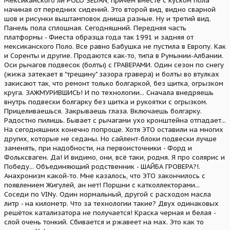
Мексиканского ли POLO SEDAN, причём вместе с куском пола
начиная от передних сидений. Это второй вид, видно сварной
шов и рисунки выштамповок днища разные. Ну и третий вид.
Панель пола сплошная. Сегодняшний. Передняя часть
платформы - Фиеста образца года так 1991 и задняя от
мексиканского Поло. Все равно Бабушка не пустила в Европу. Как
и Соренты и другие. Продаются как-то, типа в Румынии-Албании.
Оси рычагов подвесок (болты) с ГРАВЕРАМИ. Один сезон по снегу
(жижа затекает в "трещину" зазора гравера) и болты во втулках
закисают так, что ремонт только болгаркой, без щитка, огрызком
круга. ЗАЖМУРИВШИСЬ! И по технологии... Сначала внедряешь
внутрь подвески болгарку без щитка и рукоятки с огрызком.
Прицеливаешься. Закрываешь глаза. Включаешь болгарку.
Радостно пилишь. Бывает с рычагами ухо кронштейна отпадает...
На сегодняшних конечно попроще. Хотя ЭТО оставили на многих
других, которые не седаны. Но сайлент-блоки подвески лучше
заменять, при надобности, на первоисточники - Форд и
Фольксваген. Да! И видимо, они, всё таки, родня. Я про солярис и
Победу... Объединяющий родственник - ШАЙБА ГРОВЕРА?!.
Анахронизм какой-то. Мне казалось, что ЭТО закончилось с
появлением Жигулей, ан нет! Поршни с катколлекторами...
Соседи по VINу. Один нормальный, другой с расходом масла
литр - на километр. Что за технологии такие? Двух одинаковых
решёток катализатора не получается! Краска черная и белая -
слой очень тонкий. Сбивается и ржавеет на мах. Это как то