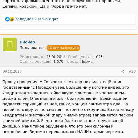
заразно. У фольксвагена тоже не получилось с поршнями,
цепями, краской... Да и Форда где-то нет.
Р
Холоднов
и
ash-oldgaz
е
а
к
ц
П
Пионер
и
Пользователь
10 лет на форуме
и
:
Регистрация
23.01.2014
Сообщения
1 023
Оценка реакций
1 579
Город
Пермь
09.10.2025
#10
Прошу прощения! У Соляриса с тех пор появился ещё один
"родственный" с Победой узел. Больше ни у кого не видел. Это
квадратная закладная гайка вкупе с жестяным креплением-
держателем. Ответная деталь - болт крепления балки задней
подвески торчащий из неё, гайки, концом сантиметра два. На
новой не открутил не смазал - потом не открутишь. Зазор между
квадратом и жестянкой (пару миллиметров) заполняется песком
с зимней химозой. Ездят пока балка не станет стучаться об
днище. У меня такое ощущение, что это они склонны к
некрофилии. Видимо перекапывают НАШИ старые чертежи.