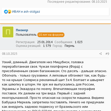
Последнее редактирование:
08.10.2025
Р
ИВАН
и
ash-oldgaz
е
а
к
ц
П
Пионер
и
Пользователь
10 лет на форуме
и
:
Регистрация
23.01.2014
Сообщения
1 023
Оценка реакций
1 579
Город
Пермь
08.10.2025
#9
Узкий, длинный. Двигателя низ Мицубиси, головка
переработанная своя. Чужая платформа (Форд) с
присобаченным своим багажником. Сто десять - дальше опасно.
Обогнать - только грузовики. А легковые обгоняют так, как будь-
то на крыше Соляриса рекламный щит 3х4. Болтает и швыряет
как шлюпку в шторм. Не зря же выпускались для России,
Украины и Эквадора по моему. Впечатляющая география
поставок. Их делили на три вида. Первый с задней
многорычажкой. Просто опасная на скорости машина. Видимо
Бабушка Меркель запретила поставлять. Ничего не придумали
как внедрить заднюю подвеску от Бразильского или