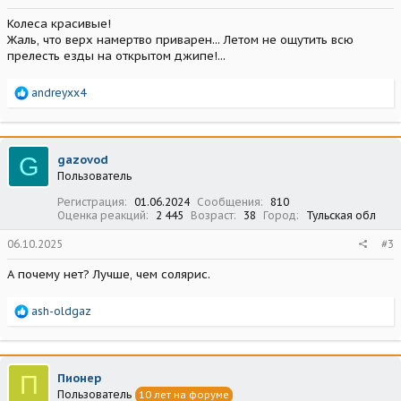
Колеса красивые!
Жаль, что верх намертво приварен... Летом не ощутить всю
прелесть езды на открытом джипе!...
Р
andreyxx4
е
а
к
ц
G
gazovod
и
Пользователь
и
:
Регистрация
01.06.2024
Сообщения
810
Оценка реакций
2 445
Возраст
38
Город
Тульская обл
06.10.2025
#3
А почему нет? Лучше, чем солярис.
Р
ash-oldgaz
е
а
к
ц
П
Пионер
и
Пользователь
10 лет на форуме
и