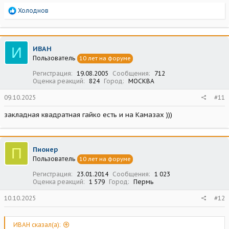
Р
Холоднов
е
а
к
ц
И
ИВАН
и
Пользователь
10 лет на форуме
и
:
Регистрация
19.08.2005
Сообщения
712
Оценка реакций
824
Город
МОСКВА
09.10.2025
#11
закладная квадратная гайко есть и на Камазах )))
П
Пионер
Пользователь
10 лет на форуме
Регистрация
23.01.2014
Сообщения
1 023
Оценка реакций
1 579
Город
Пермь
10.10.2025
#12
ИВАН сказал(а):