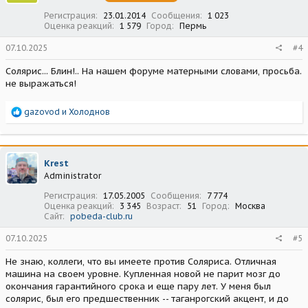
:
Регистрация
23.01.2014
Сообщения
1 023
Оценка реакций
1 579
Город
Пермь
07.10.2025
#4
Солярис... Блин!.. На нашем форуме матерными словами, просьба.
не выражаться!
Р
gazovod
и
Холоднов
е
а
к
ц
Krest
и
Administrator
и
:
Регистрация
17.05.2005
Сообщения
7 774
Оценка реакций
3 345
Возраст
51
Город
Москва
Сайт
pobeda-club.ru
07.10.2025
#5
Не знаю, коллеги, что вы имеете против Соляриса. Отличная
машина на своем уровне. Купленная новой не парит мозг до
окончания гарантийного срока и еще пару лет. У меня был
солярис, был его предшественник -- таганрогский акцент, и до