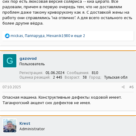
сих пор есть люксовая версия соляриса -- киа церато. Все
радовали, причем в первую очередь тем, что не доставляли
проблем даже такому криворукому как я. С доставкой жены на
работу они справлялись "на отлично". А для всего остального есть
более другие вёдра.
Р
mickas
,
Паппаруда
,
Mexanik1980
и еще 2
е
а
к
ц
G
gazovod
и
Пользователь
и
:
Регистрация
01.06.2024
Сообщения
810
Оценка реакций
2 445
Возраст
38
Город
Тульская обл
07.10.2025
#6
Опасная машина. Конструктивные дефекты ходовой имеет.
Таганрогский акцент сих дефектов не имел.
Krest
Administrator