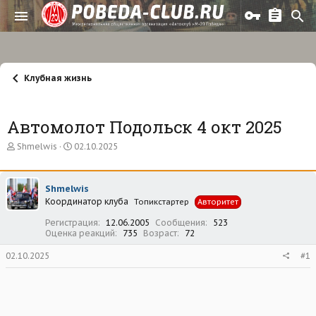
Клубная жизнь
Автомолот Подольск 4 окт 2025
А
Д
Shmelwis
02.10.2025
в
а
т
т
о
а
Shmelwis
р
н
Координатор клуба
т
а
Топикстартер
Авторитет
е
ч
Регистрация
12.06.2005
Сообщения
523
м
а
Оценка реакций
735
Возраст
72
ы
л
а
02.10.2025
#1