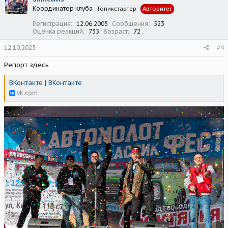
и
Координатор клуба
Топикстартер
Авторитет
и
:
Регистрация
12.06.2005
Сообщения
523
Оценка реакций
735
Возраст
72
12.10.2025
#4
Репорт здесь
ВКонтакте | ВКонтакте
vk.com