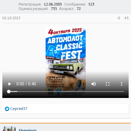
Регистрация
12.06.2005
Сообщения
523
Оценка реакций
735
Возраст
72
02.10.2025
#3
Р
Сергей37
е
а
к
ц
Shmelwis