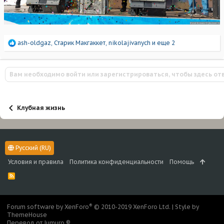
Р
ash-oldgaz
,
Старик Макгаккет
,
nikolajivanych
и еще 2
е
а
к
Вам необходимо войти или зарегистрироваться, чтобы здесь от
ц
и
и
:
Клубная жизнь
Русский (RU)
Условия и правила
Политика конфиденциальности
Помощь
R
S
S
®
Forum software by XenForo
© 2010-2019 XenForo Ltd.
|
Style by
ThemeHouse
Перевод от Jumuro ®