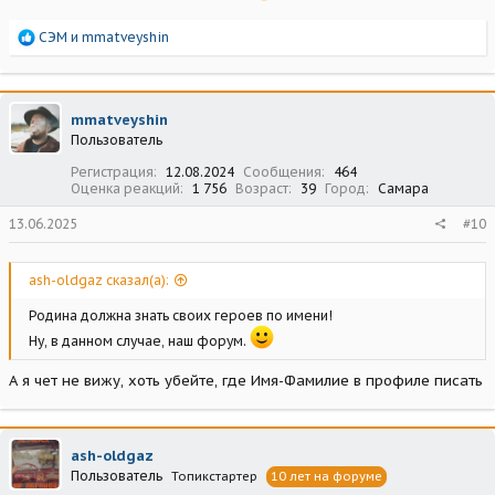
Р
СЭМ
и
mmatveyshin
е
а
к
ц
mmatveyshin
и
Пользователь
и
:
Регистрация
12.08.2024
Сообщения
464
Оценка реакций
1 756
Возраст
39
Город
Самара
13.06.2025
#10
ash-oldgaz сказал(а):
Родина должна знать своих героев по имени!
Ну, в данном случае, наш форум.
А я чет не вижу, хоть убейте, где Имя-Фамилие в профиле писать
ash-oldgaz
Пользователь
Топикстартер
10 лет на форуме