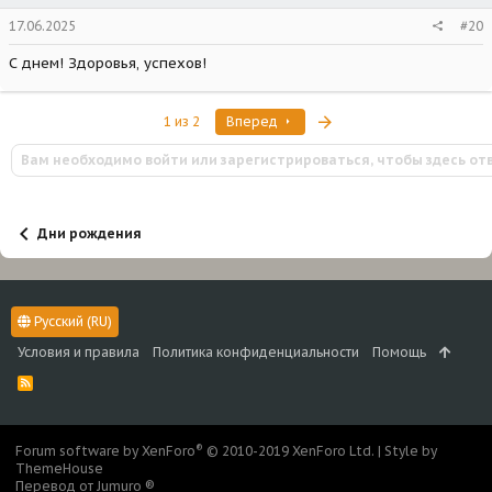
17.06.2025
#20
С днем! Здоровья, успехов!
Последняя
1 из 2
Вперед
Вам необходимо войти или зарегистрироваться, чтобы здесь от
Дни рождения
Русский (RU)
Условия и правила
Политика конфиденциальности
Помощь
R
S
S
®
Forum software by XenForo
© 2010-2019 XenForo Ltd.
|
Style by
ThemeHouse
Перевод от Jumuro ®