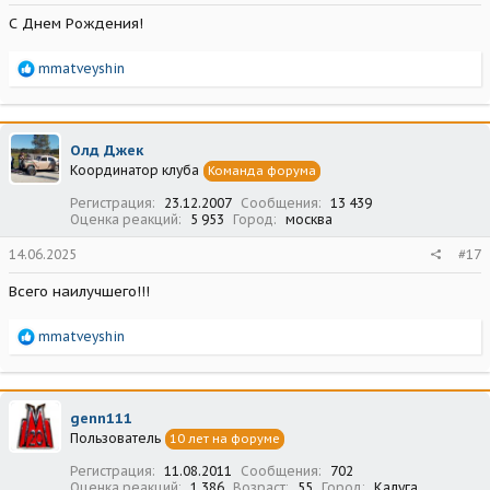
С Днем Рождения!
Р
mmatveyshin
е
а
к
ц
Олд Джек
и
Координатор клуба
Команда форума
и
:
Регистрация
23.12.2007
Сообщения
13 439
Оценка реакций
5 953
Город
москва
14.06.2025
#17
Всего наилучшего!!!
Р
mmatveyshin
е
а
к
ц
genn111
и
Пользователь
10 лет на форуме
и
:
Регистрация
11.08.2011
Сообщения
702
Оценка реакций
1 386
Возраст
55
Город
Калуга