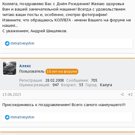
Коллега, поздравляю Вас с Днём Рождения! Желаю здоровья
Вам и вашей замечательной машине! Всегда с удовольствием
читаю ваши посты и, особенно, смотрю фотографии!
Извините, что обращаюсь КОЛЛЕГА - имени Вашего на форуме не
нашел...
С уважением, Андрей Шишляков.
Р
mmatveyshin
е
а
к
ц
Алекс
и
Пользователь
10 лет на форуме
и
:
Регистрация
28.02.2008
Сообщения
705
Оценка реакций
947
Возраст
53
Город
Калуга
13.06.2025
#2
Присоединяюсь к поздравлениям! Всего самого наилучшего!!!
Р
mmatveyshin
е
а
к