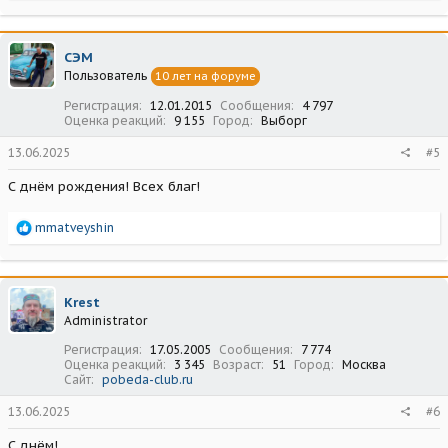
а
к
ц
СЭМ
и
Пользователь
10 лет на форуме
и
:
Регистрация
12.01.2015
Сообщения
4 797
Оценка реакций
9 155
Город
Выборг
13.06.2025
#5
С днём рождения! Всех благ!
Р
mmatveyshin
е
а
к
ц
Krest
и
Administrator
и
:
Регистрация
17.05.2005
Сообщения
7 774
Оценка реакций
3 345
Возраст
51
Город
Москва
Сайт
pobeda-club.ru
13.06.2025
#6
С днём!