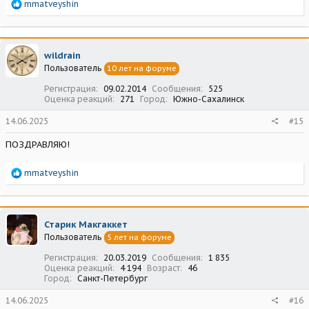
Р
mmatveyshin
е
а
к
ц
wildrain
и
Пользователь
10 лет на форуме
и
:
Регистрация
09.02.2014
Сообщения
525
Оценка реакций
271
Город
Южно-Сахалинск
14.06.2025
#15
ПОЗДРАВЛЯЮ!
Р
mmatveyshin
е
а
к
ц
Старик Макгаккет
и
Пользователь
5 лет на форуме
и
:
Регистрация
20.03.2019
Сообщения
1 835
Оценка реакций
4 194
Возраст
46
Город
Санкт-Петербург
14.06.2025
#16