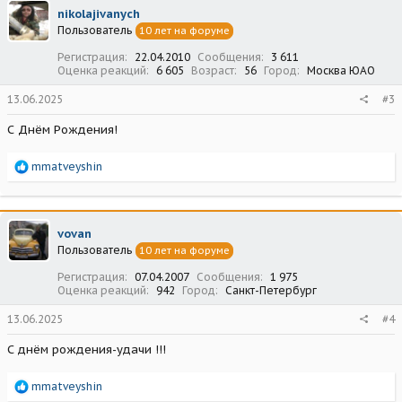
ц
nikolajivanych
и
Пользователь
10 лет на форуме
и
:
Регистрация
22.04.2010
Сообщения
3 611
Оценка реакций
6 605
Возраст
56
Город
Москва ЮАО
13.06.2025
#3
С Днём Рождения!
Р
mmatveyshin
е
а
к
ц
vovan
и
Пользователь
10 лет на форуме
и
:
Регистрация
07.04.2007
Сообщения
1 975
Оценка реакций
942
Город
Санкт-Петербург
13.06.2025
#4
С днём рождения-удачи !!!
Р
mmatveyshin
е