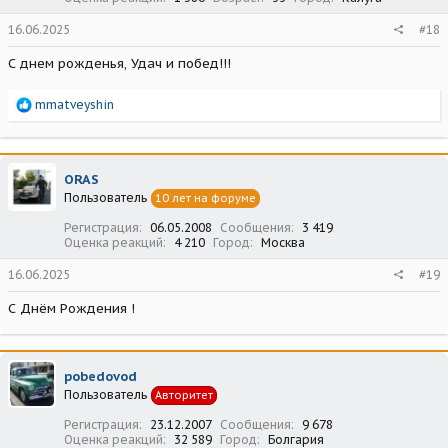
16.06.2025
#18
С днем рожденья, Удач и побед!!!
Р
mmatveyshin
е
а
к
ц
ORAS
и
Пользователь
10 лет на форуме
и
:
Регистрация
06.05.2008
Сообщения
3 419
Оценка реакций
4 210
Город
Москва
16.06.2025
#19
С Днём Рождения !
pobedovod
Пользователь
Авторитет
Регистрация
23.12.2007
Сообщения
9 678
Оценка реакций
32 589
Город
Болгария