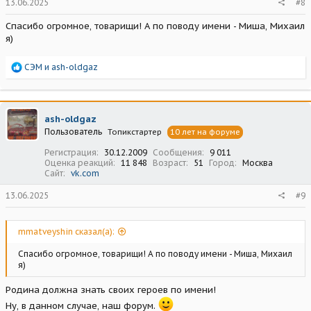
13.06.2025
#8
Спасибо огромное, товарищи! А по поводу имени - Миша, Михаил
я)
Р
СЭМ
и
ash-oldgaz
е
а
к
ц
ash-oldgaz
и
Пользователь
Топикстартер
10 лет на форуме
и
:
Регистрация
30.12.2009
Сообщения
9 011
Оценка реакций
11 848
Возраст
51
Город
Москва
Сайт
vk.com
13.06.2025
#9
mmatveyshin сказал(а):
Спасибо огромное, товарищи! А по поводу имени - Миша, Михаил
я)
Родина должна знать своих героев по имени!
Ну, в данном случае, наш форум.