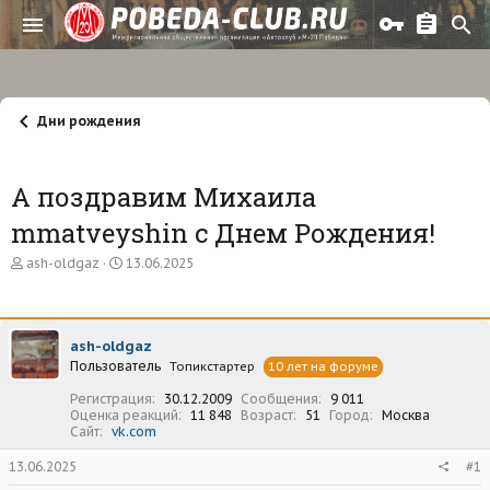
Дни рождения
А поздравим Михаила
mmatveyshin с Днем Рождения!
А
Д
ash-oldgaz
13.06.2025
в
а
т
т
о
а
р
н
ash-oldgaz
т
а
Пользователь
е
ч
Топикстартер
10 лет на форуме
м
а
Регистрация
30.12.2009
Сообщения
9 011
ы
л
Оценка реакций
11 848
Возраст
51
Город
Москва
а
Сайт
vk.com
13.06.2025
#1