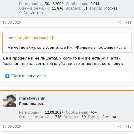
Регистрация
30.12.2009
Сообщения
9 011
Оценка реакций
11 848
Возраст
51
Город
Москва
Сайт
vk.com
13.06.2025
#11
mmatveyshin сказал(а):
А я чет не вижу, хоть убейте, где Имя-Фамилие в профиле писать
Да в профиле и не пишется. У кого-то в нике есть имя, а так
большинство завсегдатев клуба просто знают как кого зовут.
Р
СЭМ
и
mmatveyshin
е
а
к
ц
mmatveyshin
и
Пользователь
и
:
Регистрация
12.08.2024
Сообщения
464
Оценка реакций
1 756
Возраст
39
Город
Самара
13.06.2025
#12