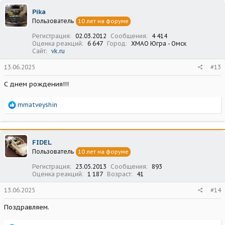
ц
Pika
и
Пользователь
10 лет на форуме
и
:
Регистрация
02.03.2012
Сообщения
4 414
Оценка реакций
6 647
Город
ХМАО Югра - Омск
Сайт
vk.ru
13.06.2025
#13
С днем рождения!!!
Р
mmatveyshin
е
а
к
ц
FIDEL
и
Пользователь
10 лет на форуме
и
:
Регистрация
23.05.2013
Сообщения
893
Оценка реакций
1 187
Возраст
41
13.06.2025
#14
Поздравляем.