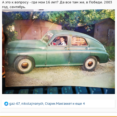
А это к вопросу - где мои 16 лет? Да все там же, в Победе. 2003
год, сентябрь.
Р
gaz-67
,
nikolajivanych
,
Старик Макгаккет
и еще 4
е
а
к