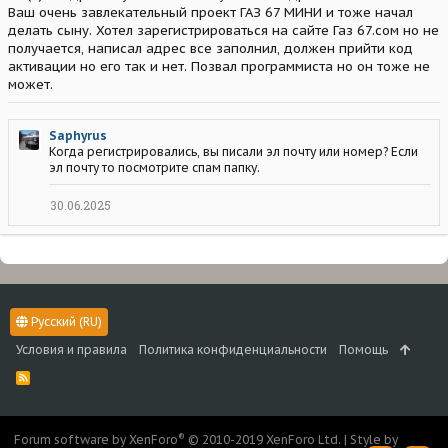
Ваш очень завлекательный проект ГАЗ 67 МИНИ и тоже начал
делать сыну. Хотел зарегистрироваться на сайте Газ 67.сом но не
получается, написал адрес все заполнил, должен прийти код
активации но его так и нет. Позвал программиста но он тоже не
может.
Saphyrus
Когда регистрировались, вы писали эл почту или номер? Если
эл почту то посмотрите спам папку.
30.06.2025
Русский (RU)
Условия и правила
Политика конфиденциальности
Помощь
R
S
S
®
Forum software by XenForo
© 2010-2019 XenForo Ltd.
|
Style by