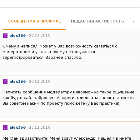
СООБЩЕНИЯ В ПРОФИЛЕ
НЕДАВНЯЯ АКТИВНОСТЬ
КО
alex336
27.12.2019
A
К чему я написал, может у Вас возможность связаться с
модератором и узнать почему не получается
зарегистрироваться. Заранее спасибо.
alex336
27.12.2019
A
Написать сообщение модератору невозможно такое ощущение
как будто сайт заброшен. А зарегистрироваться хочется, может
Вы советом каким по проекту поможете (у Вас практика).
alex336
27.12.2019
A
Ме(х)ан здравствуйте! Меня зовут Александр. Нашел я в инете