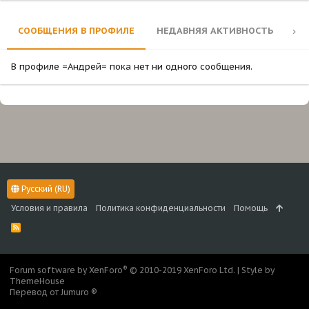
СООБЩЕНИЯ В ПРОФИЛЕ
НЕДАВНЯЯ АКТИВНОСТЬ
КО
В профиле =Андрей= пока нет ни одного сообщения.
Русский (RU)
Условия и правила
Политика конфиденциальности
Помощь
R
S
S
®
Forum software by XenForo
© 2010-2019 XenForo Ltd.
|
Style by
ThemeHouse
Перевод от Jumuro ®